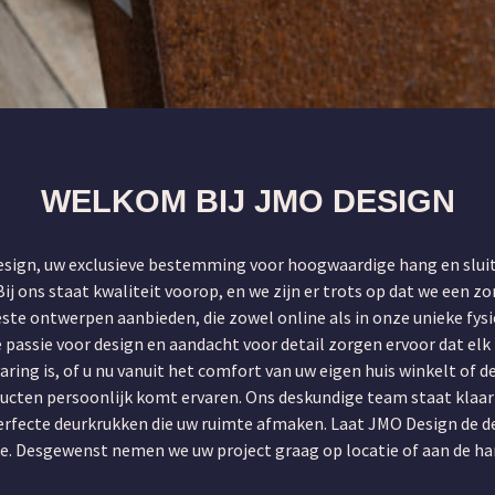
 DEURBESLAG, OMDAT DE
WELKOM BIJ JMO DESIGN
RSTE INDRUK TELT
sign, uw exclusieve bestemming voor hoogwaardige hang en slui
ij ons staat kwaliteit voorop, en we zijn er trots op dat we een z
beste ontwerpen aanbieden, die zowel online als in onze unieke fy
e passie voor design en aandacht voor detail zorgen ervoor dat el
aring is, of u nu vanuit het comfort van uw eigen huis winkelt of de
cten persoonlijk komt ervaren. Ons deskundige team staat klaar 
perfecte deurkrukken die uw ruimte afmaken. Laat JMO Design de d
te. Desgewenst nemen we uw project graag op locatie of aan de ha