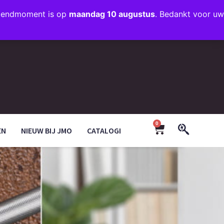
rzendmoment is op
maandag 10 augustus
. Bedankt voor uw
+31 (0)35 203 1663
INFO@JMODESIGN.NL
0
EN
NIEUW BIJ JMO
CATALOGI