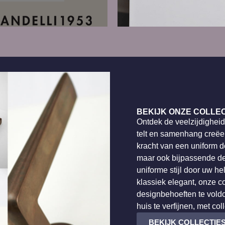
M&T
BEKIJK
COLLECTIE
BEKIJK ONZE COLLE
Ontdek de veelzijdigheid
telt en samenhang creëer
kracht van een uniform d
maar ook bijpassende d
uniforme stijl door uw h
klassiek elegant, onze c
designbehoeften te vold
huis te verfijnen, met coll
BEKIJK COLLECTIE