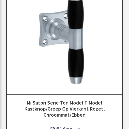
Mi Satori Serie Ton Model T Model
Kastknop/greep Op Vierkant Rozet,
Chroommat/ebben
€
105.28
Incl. BTW