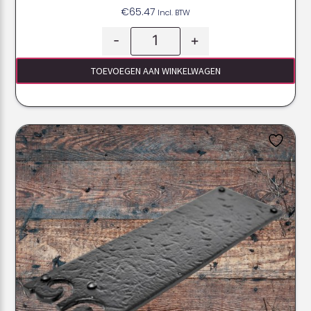
€
65.47
Incl. BTW
-
+
TOEVOEGEN AAN WINKELWAGEN