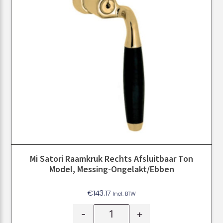
Mi Satori Raamkruk Rechts Afsluitbaar Ton
Model, Messing-Ongelakt/ebben
€
143.17
Incl. BTW
-
+