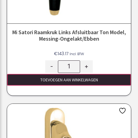
Mi Satori Raamkruk Links Afsluitbaar Ton Model,
Messing-Ongelakt/ebben
€
143.17
Incl. BTW
-
+
TOEVOEGEN AAN WINKELWAGEN