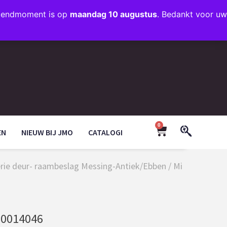
rzendmoment is op
maandag 10 augustus
. Bedankt voor uw
+31 (0)35 203 1663
INFO@JMODESIGN.NL
0
EN
NIEUW BIJ JMO
CATALOGI
serie deur- raambeslag Messing-Antiek/Ebben
/ Mi
0014046