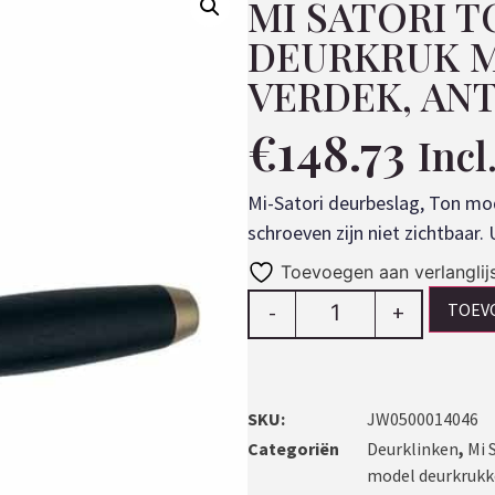
MI SATORI 
DEURKRUK M
VERDEK, AN
€
148.73
Inc
Mi-Satori deurbeslag, Ton mo
schroeven zijn niet zichtbaar
Toevoegen aan verlanglij
TOEV
-
+
SKU:
JW0500014046
Categoriën
Deurklinken
,
Mi 
model deurkruk