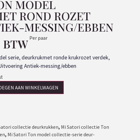
TON MODEL
ET ROND ROZET
TIEK-MESSING/EBBEN
Per paar
l. BTW
del serie, deurkrukmet ronde krukrozet verdek,
. Uitvoering Antiek-messing/ebben
st
OEGEN AAN WINKELWAGEN
Satori collectie deurkrukken
,
Mi Satori collectie Ton
ken
,
Mi Satori Ton model collectie-serie deur-