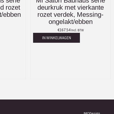
s serie
Mi Satori Bauhaus serie
d rozet
deurkruk met vierkante
t/ebben
rozet verdek, Messing-
ongelakt/ebben
€
167.54
Incl. BTW
IN WINKELWAGEN
JMODesign