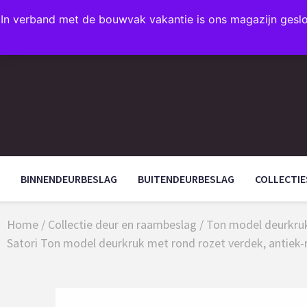
In verband met de bouwvak vakantie is ons magazijn gesl
FAVORIETEN
BINNENDEURBESLAG
BUITENDEURBESLAG
COLLECTIE
Home
/
Collectie deur en raambeslag
/
Ton model deurkruk
Satori Ton model deurkruk met rond rozet verdek, antiek