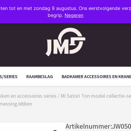
oten tot en met zondag 9 augustus. Ons eerstvolgende ve
begrip.
Negeren
S/SERIES
RAAMBESLAG
BADKAMER ACCESSOIRES EN KRAN
ken en accessoires series
/
Mi Satori Ton model collectie-
-messing/ebben
Artikelnummer:
JW050