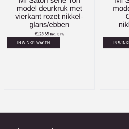
Mi Satori serie Ton
Mi S
model deurkruk met
mode
vierkant rozet nikkel-
O
glans/ebben
ni
€
128.55
Incl. BTW
IN WINKELWAGEN
IN WIN