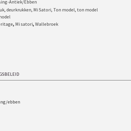
sing-Antiek/Ebben
uk
,
deurkrukken
,
Mi Satori
,
Ton model
,
ton model
model
eritage
,
Mi satori
,
Wallebroek
GSBELEID
sing/ebben