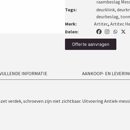
raambeslag Mes
Tags:
deurklink
,
deurkr
deurbeslag
,
ton
Merk:
Artitec
,
Artitec H
Delen:
Offerte aanvragen
VULLENDE INFORMATIE
AANKOOP- EN LEVERIN
zet verdek, schroeven zijn niet zichtbaar. Uitvoering Antiek-mes