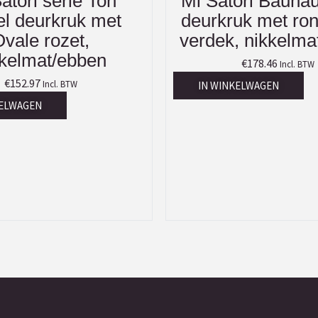
atori serie Ton
Mi Satori Bauhau
l deurkruk met
deurkruk met ron
vale rozet,
verdek, nikkelma
kkelmat/ebben
€
178.46
Incl. BTW
€
152.97
Incl. BTW
IN WINKELWAGEN
KELWAGEN