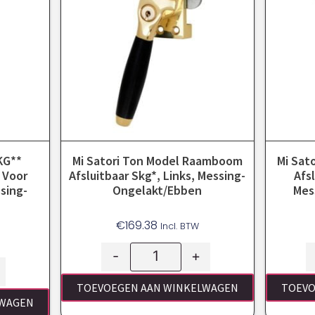
KG**
Mi Satori Ton Model Raamboom
Mi Sat
 Voor
Afsluitbaar Skg*, Links, Messing-
Afs
sing-
Ongelakt/Ebben
Mes
€
169.38
Incl. BTW
-
+
TOEVOEGEN AAN WINKELWAGEN
TOEVO
LWAGEN