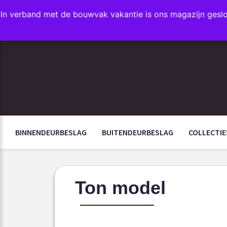
In verband met de bouwvak vakantie is ons magazijn gesl
FAVORIETEN
BINNENDEURBESLAG
BUITENDEURBESLAG
COLLECTIE
Ton model