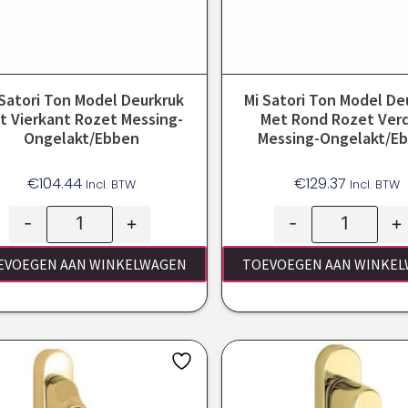
 Satori Ton Model Deurkruk
Mi Satori Ton Model De
t Vierkant Rozet Messing-
Met Rond Rozet Ver
Ongelakt/ebben
Messing-Ongelakt/e
€
104.44
€
129.37
Incl. BTW
Incl. BTW
-
+
-
+
EVOEGEN AAN WINKELWAGEN
TOEVOEGEN AAN WINKE