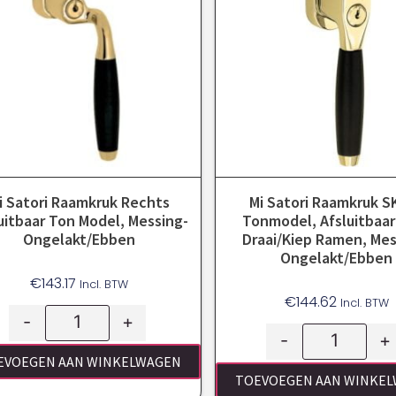
i Satori Raamkruk Rechts
Mi Satori Raamkruk S
uitbaar Ton Model, Messing-
Tonmodel, Afsluitbaar
Ongelakt/ebben
Draai/kiep Ramen, Mes
Ongelakt/ebben
€
143.17
Incl. BTW
€
144.62
Incl. BTW
-
+
-
+
EVOEGEN AAN WINKELWAGEN
TOEVOEGEN AAN WINKE