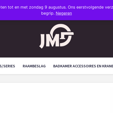
oten tot en met zondag 9 augustus. Ons eerstvolgende ve
begrip.
Negeren
S/SERIES
RAAMBESLAG
BADKAMER ACCESSOIRES EN KRAN