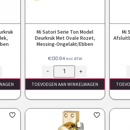
urkruk
Mi Satori Serie Ton Model
Mi 
dek,
Deurkruk Met Ovale Rozet,
Afsluit
bben
Messing-Ongelakt/ebben
€
130.64
Incl. BTW
-
+
LWAGEN
TOEVOEGEN AAN WINKELWAGEN
TOEVO