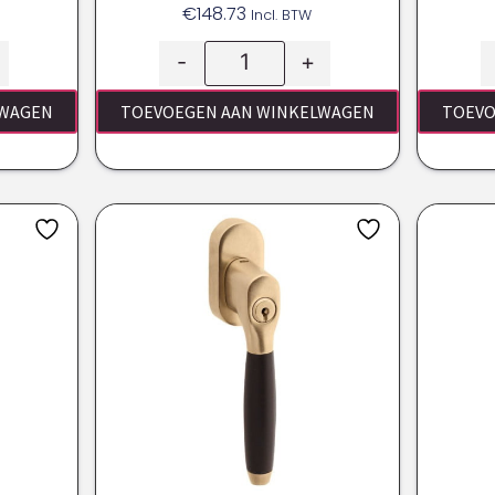
€
148.73
Incl. BTW
-
+
LWAGEN
TOEVOEGEN AAN WINKELWAGEN
TOEVO