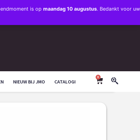
rzendmoment is op
maandag 10 augustus
. Bedankt voor uw
+31 (0)35 203 1663
INFO@JMODESIGN.NL
0
EN
NIEUW BIJ JMO
CATALOGI