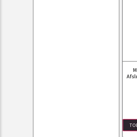
M
Afsl
TO