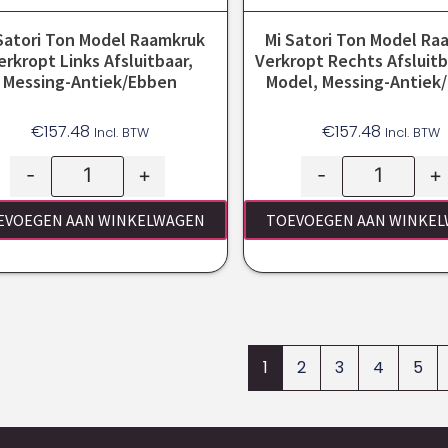
Satori Ton Model Raamkruk
Mi Satori Ton Model Ra
erkropt Links Afsluitbaar,
Verkropt Rechts Afsluit
Messing-Antiek/ebben
Model, Messing-Antiek
€
157.48
€
157.48
Incl. BTW
Incl. BTW
-
+
-
+
EVOEGEN AAN WINKELWAGEN
TOEVOEGEN AAN WINKE
1
2
3
4
5