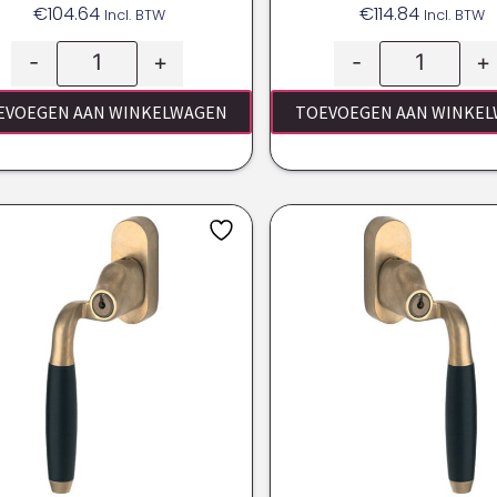
€
104.64
€
114.84
Incl. BTW
Incl. BTW
-
+
-
+
EVOEGEN AAN WINKELWAGEN
TOEVOEGEN AAN WINKE