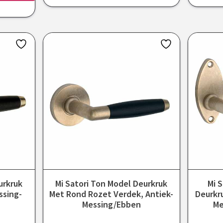
urkruk
Mi Satori Ton Model Deurkruk
Mi 
ssing-
Met Rond Rozet Verdek, Antiek-
Deurkr
Messing/ebben
Me