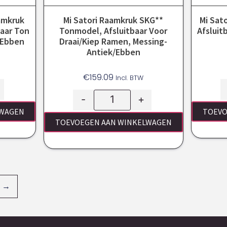
amkruk
Mi Satori Raamkruk SKG**
Mi Sat
baar Ton
Tonmodel, Afsluitbaar Voor
Afsluit
/ebben
Draai/kiep Ramen, Messing-
Antiek/ebben
€
159.09
Incl. BTW
-
+
LWAGEN
TOEVO
TOEVOEGEN AAN WINKELWAGEN
→