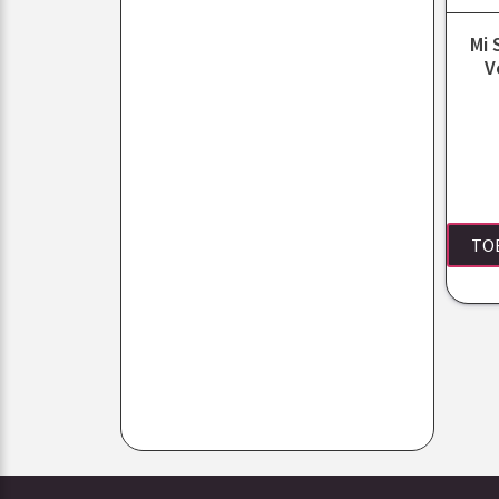
Mi 
V
TO