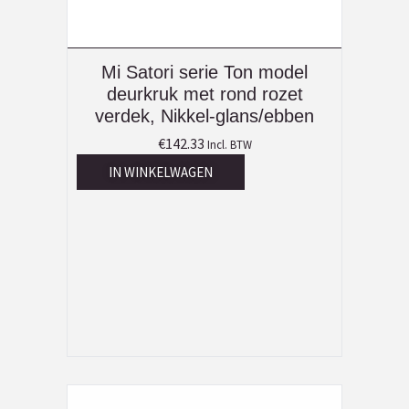
Mi Satori serie Ton model
deurkruk met rond rozet
verdek, Nikkel-glans/ebben
€
142.33
Incl. BTW
IN WINKELWAGEN