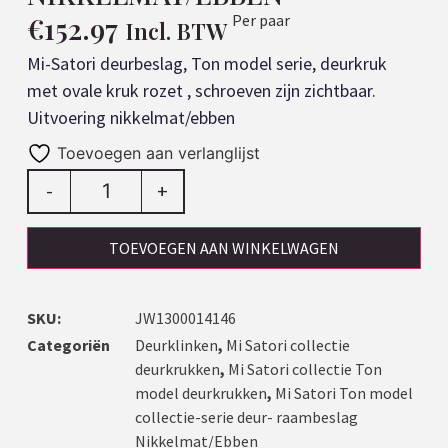
€
152.97
Per paar
Incl. BTW
Mi-Satori deurbeslag, Ton model serie, deurkruk
met ovale kruk rozet , schroeven zijn zichtbaar.
Uitvoering nikkelmat/ebben
Toevoegen aan verlanglijst
-
+
TOEVOEGEN AAN WINKELWAGEN
SKU:
JW1300014146
Categoriën
Deurklinken
,
Mi Satori collectie
deurkrukken
,
Mi Satori collectie Ton
model deurkrukken
,
Mi Satori Ton model
collectie-serie deur- raambeslag
Nikkelmat/Ebben