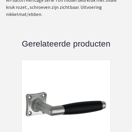
Mi-Satori Heritage serie Ton model deurkruk met ovale
kruk rozet , schroeven zijn zichtbaar. Uitvoering
nikkelmat/ebben.
Gerelateerde producten