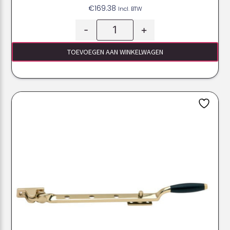
€
169.38
Incl. BTW
-
+
TOEVOEGEN AAN WINKELWAGEN