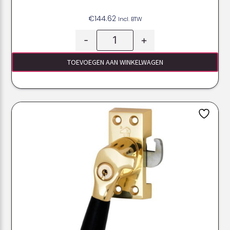
€
144.62
Incl. BTW
-
+
TOEVOEGEN AAN WINKELWAGEN