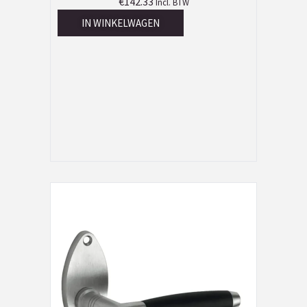
€
142.33
Incl. BTW
IN WINKELWAGEN