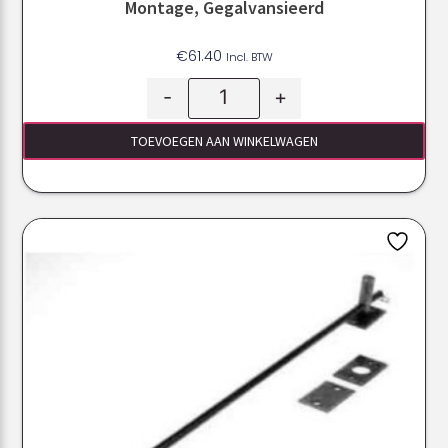
Montage, Gegalvansieerd
€
61.40
Incl. BTW
-
+
TOEVOEGEN AAN WINKELWAGEN