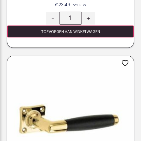
€
23.49
Incl. BTW
-
+
TOEVOEGEN AAN WINKELWAGEN