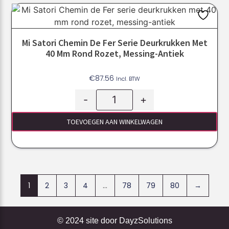
Mi Satori Chemin De Fer Serie Deurkrukken Met
40 Mm Rond Rozet, Messing-Antiek
€
87.56
Incl. BTW
-
+
TOEVOEGEN AAN WINKELWAGEN
1
2
3
4
…
78
79
80
→
© 2024 site door
DayzSolutions