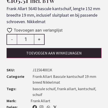
€
105.51
Incl. BTW
Frank Allart 5640 bascule kantschuif, lengte 152 mm
breedte 19 mm, inclusief sluitplaat en bij passende
schroeven. Nikkelmat
Toevoegen aan verlanglijst
-
+
TOEVOEGEN AAN WINKELWAGEN
SKU:
J11564001K
Categorie
Frank Allart Bascule kantschuif 19 mm
breed Nikkelmat
Tags:
bascule schuif
,
frank allart
,
kantschuif
,
schuif
Merk:
Frank Allart
Delen: