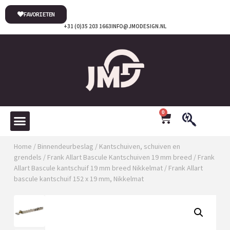
FAVORIETEN
+31 (0)35 203 1663
INFO@JMODESIGN.NL
0
Home
/
Binnendeurbeslag
/
Kantschuiven, schuiven en
grendels
/
Frank Allart Bascule Kantschuiven 19 mm breed
/
Frank
Allart Bascule kantschuif 19 mm breed Nikkelmat
/ Frank Allart
bascule kantschuif 152 x 19 mm, Nikkelmat