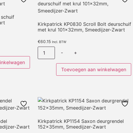
 schuif
rt
Kirkpatrick KP0830 Scroll Bolt deurschuif
met krul 101x32mm, Smeedijzer-Zwart
€
60.15
Incl. BTW
-
+
inkelwagen
Toevoegen aan winkelwagen
ndel
Kirkpatrick KP1154 Saxon deurgrendel
dijzer-Zwart
152x35mm, Smeedijzer-Zwart