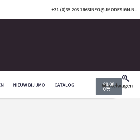
+31 (0)35 203 1663
INFO@JMODESIGN.NL
EN
NIEUW BIJ JMO
CATALOGI
€
0.00
0