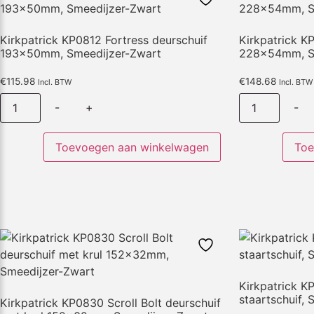
Kirkpatrick KP0812 Fortress deurschuif
Kirkpatrick K
193x50mm, Smeedijzer-Zwart
228x54mm, S
€
115.98
€
148.68
Incl. BTW
Incl. BTW
-
+
-
Toevoegen aan winkelwagen
Toe
Kirkpatrick K
staartschuif,
Kirkpatrick KP0830 Scroll Bolt deurschuif