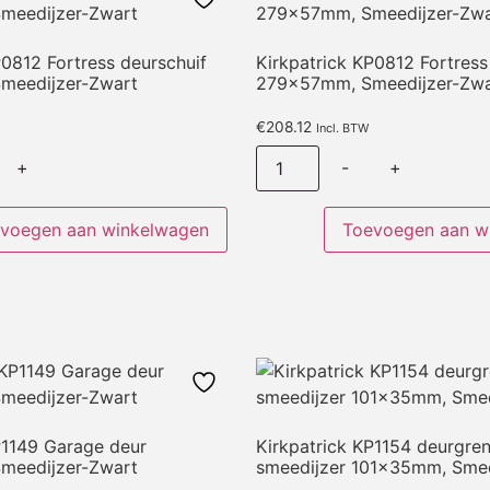
P0812 Fortress deurschuif
Kirkpatrick KP0812 Fortress
meedijzer-Zwart
279x57mm, Smeedijzer-Zwa
€
208.12
Incl. BTW
+
-
+
voegen aan winkelwagen
Toevoegen aan w
P1149 Garage deur
Kirkpatrick KP1154 deurgre
 Smeedijzer-Zwart
smeedijzer 101x35mm, Smee