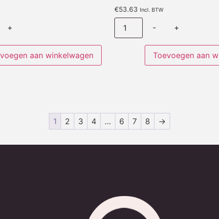
€
53.63
Incl. BTW
+
-
+
voegen aan winkelwagen
Toevoegen aan w
1
2
3
4
…
6
7
8
→