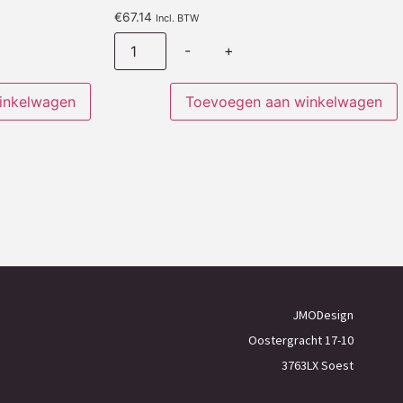
€
67.14
Incl. BTW
-
+
inkelwagen
Toevoegen aan winkelwagen
JMODesign
Oostergracht 17-10
3763LX Soest