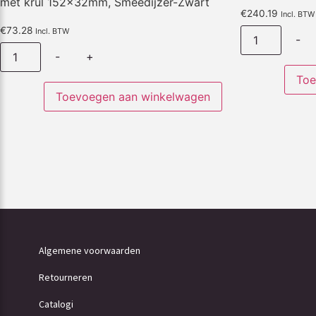
met krul 152x32mm, Smeedijzer-Zwart
€
240.19
Incl. BTW
€
73.28
Incl. BTW
-
-
+
Toe
Toevoegen aan winkelwagen
Algemene voorwaarden
Retourneren
Catalogi