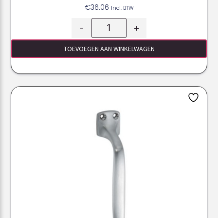
€
36.06
Incl. BTW
-
+
TOEVOEGEN AAN WINKELWAGEN