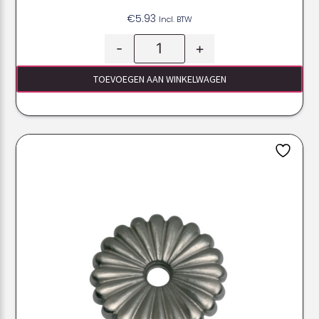
€
5.93
Incl. BTW
-
+
TOEVOEGEN AAN WINKELWAGEN