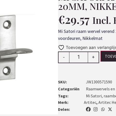
20MM, NIKK
€
29.57
Incl.
Mi Satori raam wervel verend 
voordeuren, Nikkelmat
Toevoegen aan verlanglij
TOEV
-
+
SKU:
JW1300571590
Categoriën
Raamwervels en 
Tags:
Mi Satori
,
raamb
Merk:
Artitec
,
Artitec H
Delen: