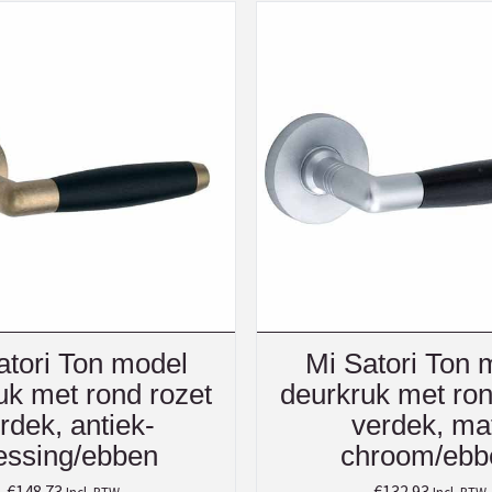
atori Ton model
Mi Satori Ton 
uk met rond rozet
deurkruk met ron
rdek, antiek-
verdek, ma
ssing/ebben
chroom/ebb
€
148.73
€
132.93