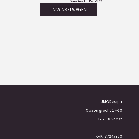
Incl. BTW
IN WINKELWAGEN
JMODesign
Oostergracht 17-10
3763LX Soest
KvK: 77245350