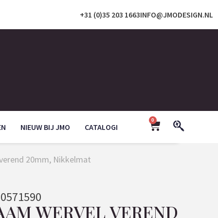
+31 (0)35 203 1663
INFO@JMODESIGN.NL
0
EN
NIEUW BIJ JMO
CATALOGI
l verend 20mm, Nikkelmat
0571590
RAAM WERVEL VEREND