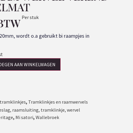
ELMAT
Per stuk
 BTW
20mm, wordt o.a gebruikt bi raampjes in
st
OEGEN AAN WINKELWAGEN
tramklinkjes
,
Tramklinkjes en raamwervels
eslag
,
raamsluiting
,
tramklinkje
,
wervel
eritage
,
Mi satori
,
Wallebroek