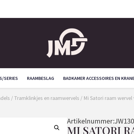
S/SERIES
RAAMBESLAG
BADKAMER ACCESSOIRES EN KRAN
ndels
/
Tramklinkjes en raamwervels
/ Mi Satori raam werve
Artikelnummer:
JW130
MI SATORI 