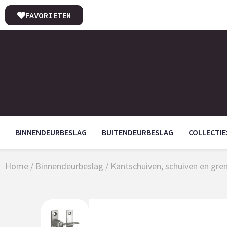
FAVORIETEN
BINNENDEURBESLAG
BUITENDEURBESLAG
COLLECTIE
Home
/
Binnendeurbeslag
/
Kantschuiven, schuiven en gre