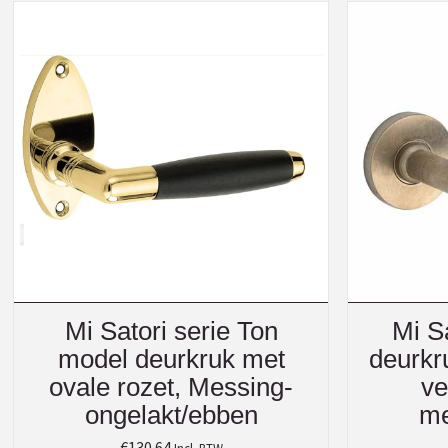
Mi Satori serie Ton
Mi S
model deurkruk met
deurkr
ovale rozet, Messing-
ve
ongelakt/ebben
me
€
130.64