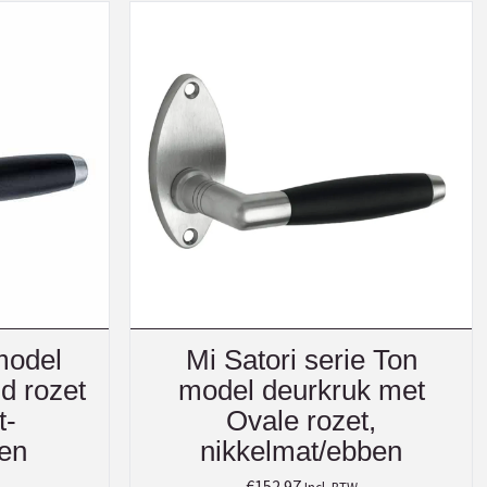
model
Mi Satori serie Ton
d rozet
model deurkruk met
t-
Ovale rozet,
en
nikkelmat/ebben
€
152.97