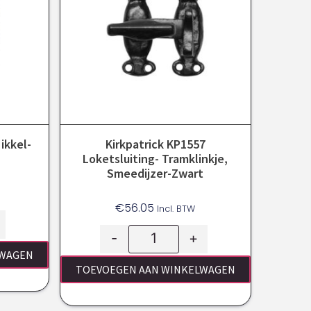
Nikkel-
Kirkpatrick KP1557
Loketsluiting- Tramklinkje,
Smeedijzer-Zwart
€
56.05
Incl. BTW
-
+
LWAGEN
TOEVOEGEN AAN WINKELWAGEN