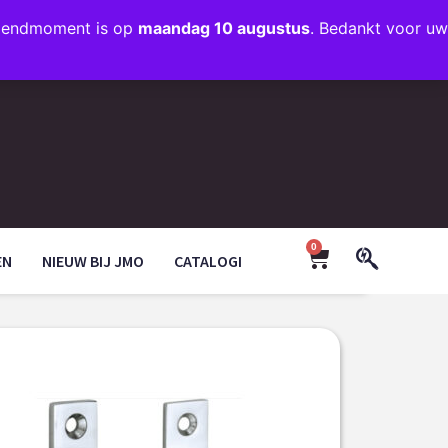
rzendmoment is op
maandag 10 augustus
. Bedankt voor uw
+31 (0)35 203 1663
INFO@JMODESIGN.NL
0
EN
NIEUW BIJ JMO
CATALOGI