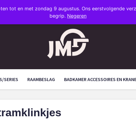
oten tot en met zondag 9 augustus. Ons eerstvolgende ve
begrip.
Negeren
S/SERIES
RAAMBESLAG
BADKAMER ACCESSOIRES EN KRAN
ramklinkjes