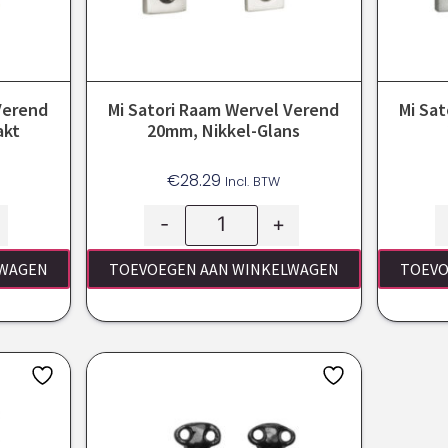
Verend
Mi Satori Raam Wervel Verend
Mi Sa
akt
20mm, Nikkel-Glans
€
28.29
Incl. BTW
-
+
LWAGEN
TOEVOEGEN AAN WINKELWAGEN
TOEVO