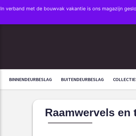
In verband met de bouwvak vakantie is ons magazijn gesl
FAVORIETEN
BINNENDEURBESLAG
BUITENDEURBESLAG
COLLECTIE
Raamwervels en t