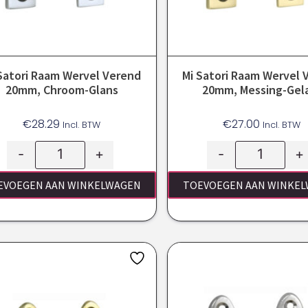
Satori Raam Wervel Verend
Mi Satori Raam Wervel 
20mm, Chroom-Glans
20mm, Messing-Gel
€
28.29
€
27.00
Incl. BTW
Incl. BTW
-
+
-
+
EVOEGEN AAN WINKELWAGEN
TOEVOEGEN AAN WINKE