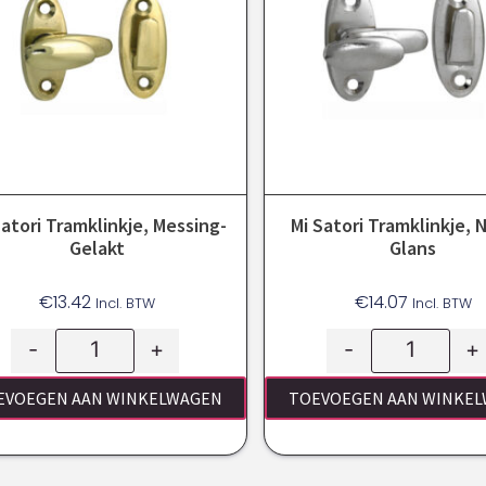
Satori Tramklinkje, Messing-
Mi Satori Tramklinkje, 
Gelakt
Glans
€
13.42
€
14.07
Incl. BTW
Incl. BTW
-
+
-
+
EVOEGEN AAN WINKELWAGEN
TOEVOEGEN AAN WINKE