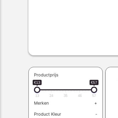
Productprijs
€13
€57
13
24
35
46
57
Merken
+
Product Kleur
-