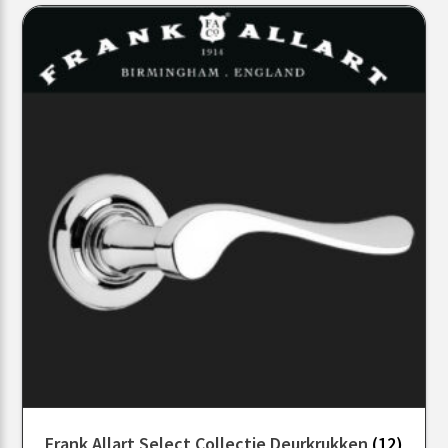
Frank Allart Select Collectie Deurkrukken
(12)