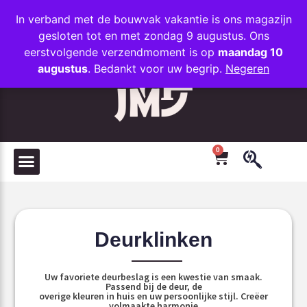
In verband met de bouwvak vakantie is ons magazijn
FAVORIETEN
gesloten tot en met zondag 9 augustus. Ons
+31 (0)35 203 1663
INFO@JMODESIGN.NL
eerstvolgende verzendmoment is op
maandag 10
augustus
. Bedankt voor uw begrip.
Negeren
0
Deurklinken
Uw favoriete deurbeslag is een kwestie van smaak.
Passend bij de deur, de
overige kleuren in huis en uw persoonlijke stijl. Creëer
volmaakte harmonie