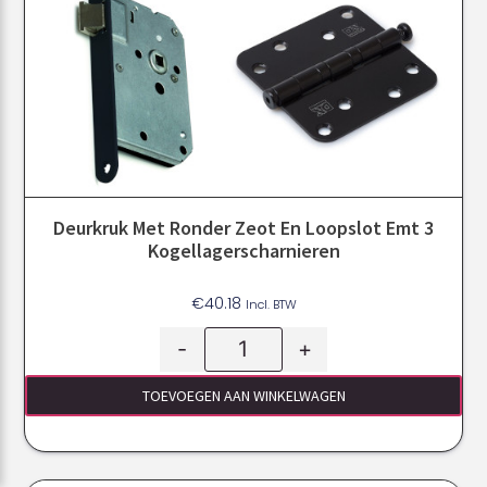
Deurkruk Met Ronder Zeot En Loopslot Emt 3
Kogellagerscharnieren
€
40.18
Incl. BTW
-
+
TOEVOEGEN AAN WINKELWAGEN