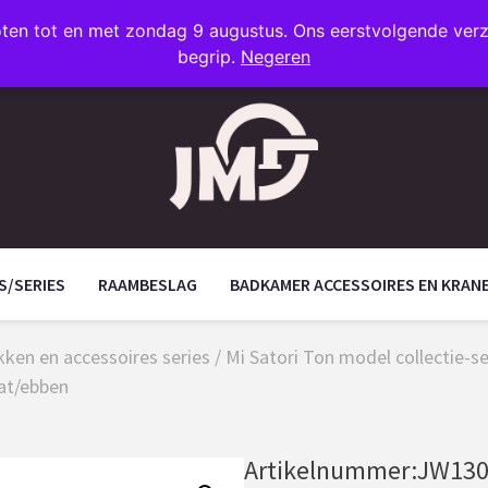
oten tot en met zondag 9 augustus. Ons eerstvolgende ve
begrip.
Negeren
S/SERIES
RAAMBESLAG
BADKAMER ACCESSOIRES EN KRAN
ken en accessoires series
/
Mi Satori Ton model collectie-
at/ebben
Artikelnummer:
JW130