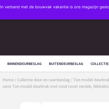
In verband met de bouwvak vakantie is ons magazijn gesl
FAVORIETEN
BINNENDEURBESLAG
BUITENDEURBESLAG
COLLECTIE
Home
/
Collectie deur en raambeslag
/
Ton model deurkruk
serie Ton model deurkruk met rond rozet verdek, Nikkelm