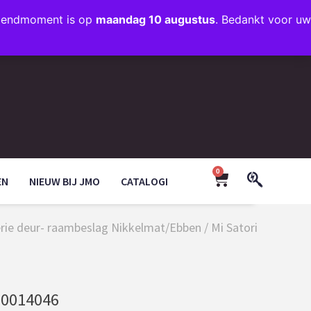
rzendmoment is op
maandag 10 augustus
. Bedankt voor uw
+31 (0)35 203 1663
INFO@JMODESIGN.NL
0
EN
NIEUW BIJ JMO
CATALOGI
serie deur- raambeslag Nikkelmat/Ebben
/ Mi Satori
0014046