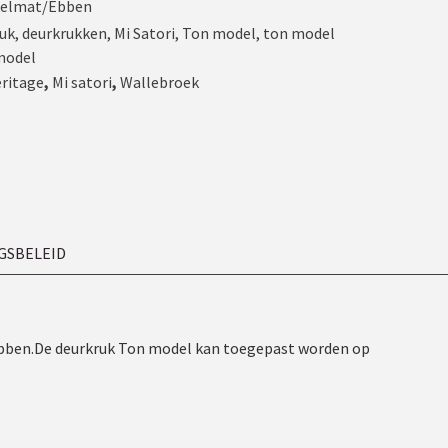
kelmat/Ebben
uk
,
deurkrukken
,
Mi Satori
,
Ton model
,
ton model
model
eritage
,
Mi satori
,
Wallebroek
GSBELEID
t/ebben.De deurkruk Ton model kan toegepast worden op