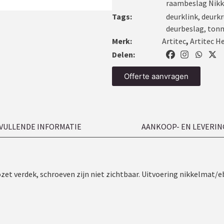
raambeslag Nik
Tags:
deurklink
,
deurkr
deurbeslag
,
ton
Merk:
Artitec
,
Artitec H
Delen:
Offerte aanvragen
VULLENDE INFORMATIE
AANKOOP- EN LEVERIN
ozet verdek, schroeven zijn niet zichtbaar. Uitvoering nikkelma