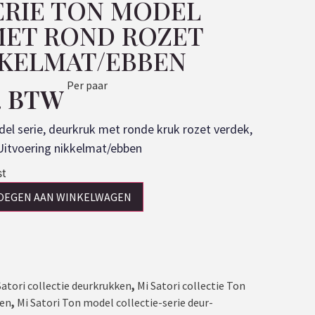
SERIE TON MODEL
ET ROND ROZET
KKELMAT/EBBEN
Per paar
l. BTW
el serie, deurkruk met ronde kruk rozet verdek,
. Uitvoering nikkelmat/ebben
st
OEGEN AAN WINKELWAGEN
Satori collectie deurkrukken
,
Mi Satori collectie Ton
ken
,
Mi Satori Ton model collectie-serie deur-