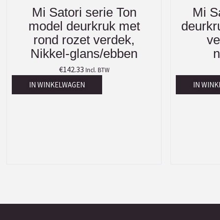
Mi Satori serie Ton
Mi S
model deurkruk met
deurkr
rond rozet verdek,
ve
Nikkel-glans/ebben
n
€
142.33
Incl. BTW
IN WINKELWAGEN
IN WIN