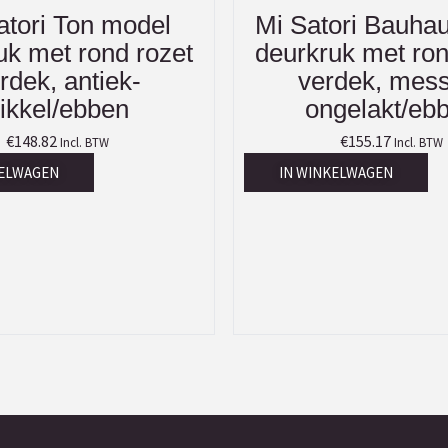
atori Ton model
Mi Satori Bauhau
uk met rond rozet
deurkruk met ron
rdek, antiek-
verdek, mess
ikkel/ebben
ongelakt/eb
€
148.82
€
155.17
Incl. BTW
Incl. BTW
KELWAGEN
IN WINKELWAGEN