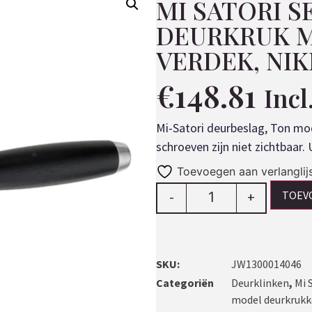
MI SATORI 
DEURKRUK M
VERDEK, NI
€
148.81
Inc
Mi-Satori deurbeslag, Ton mod
schroeven zijn niet zichtbaar
Toevoegen aan verlanglij
TOEV
-
+
SKU:
JW1300014046
Categoriën
Deurklinken
,
Mi 
model deurkruk