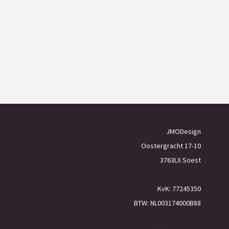
JMODesign
Oostergracht 17-10
3763LX Soest
KvK: 77245350
BTW: NL003174000B88