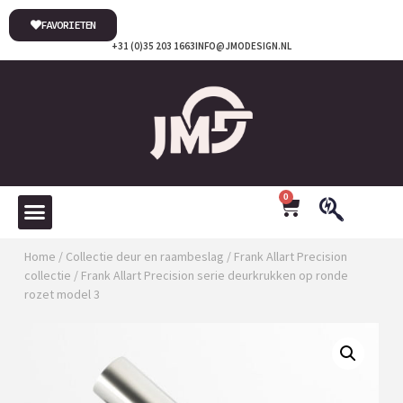
FAVORIETEN
+31 (0)35 203 1663
INFO@JMODESIGN.NL
0
Home
/
Collectie deur en raambeslag
/
Frank Allart Precision
collectie
/ Frank Allart Precision serie deurkrukken op ronde
rozet model 3