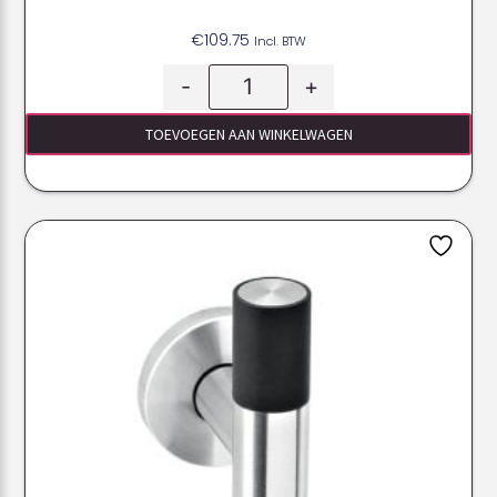
€
109.75
Incl. BTW
-
+
TOEVOEGEN AAN WINKELWAGEN