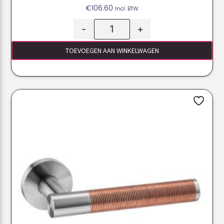
€
106.60
Incl. BTW
-
+
TOEVOEGEN AAN WINKELWAGEN