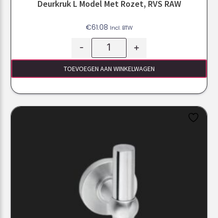
Deurkruk L Model Met Rozet, RVS RAW
€
61.08
Incl. BTW
-
+
TOEVOEGEN AAN WINKELWAGEN