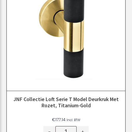
JNF Collectie Loft Serie T Model Deurkruk Met
Rozet, Titanium-Gold
€
177.14
Incl. BTW
-
+