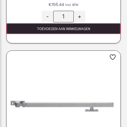
€
156.44
Incl. BTW
-
+
TOEVOEGEN AAN WINKELWAGEN