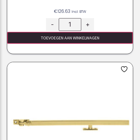
€
126.63
Incl. BTW
-
+
TOEVOEGEN AAN WINKELWAGEN