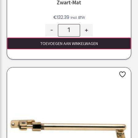
Zwart-Mat
€
132.39
Incl. BTW
-
+
TOEVOEGEN AAN WINKELWAGEN