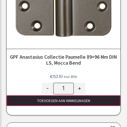
GPF Anastasius Collectie Paumelle 89×96 Mm DIN
LS, Mocca Bend
€
52.51
Incl. BTW
-
+
TOEVOEGEN AAN WINKELWAGEN