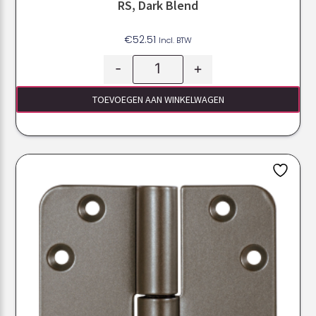
RS, Dark Blend
€
52.51
Incl. BTW
-
+
TOEVOEGEN AAN WINKELWAGEN