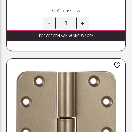
€
52.51
Incl. BTW
-
+
TOEVOEGEN AAN WINKELWAGEN