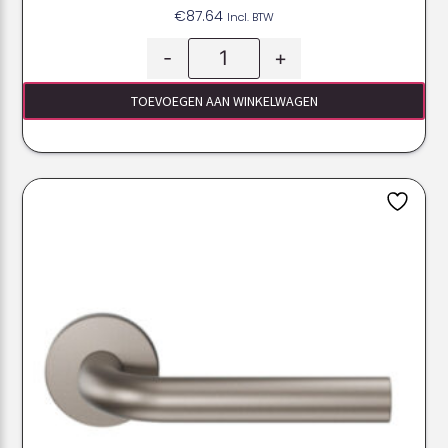
€
87.64
Incl. BTW
-
+
TOEVOEGEN AAN WINKELWAGEN