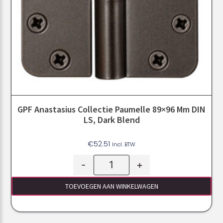
GPF Anastasius Collectie Paumelle 89×96 Mm DIN
LS, Dark Blend
€
52.51
Incl. BTW
-
+
TOEVOEGEN AAN WINKELWAGEN