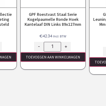
llectie
GPF Roestvast Staal Serie
G
eting
Kogelpaumelle Ronde Hoek
Leunin
steld
Kantelaaf DIN Links 89x127mm
Mm 
€
42.34
Incl. BTW
-
+
LWAGEN
TOEVOEGEN AAN WINKELWAGEN
TOEVO