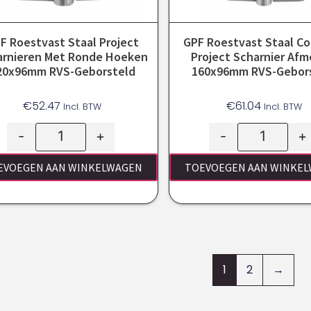
F Roestvast Staal Project
GPF Roestvast Staal Co
arnieren Met Ronde Hoeken
Project Scharnier Afm
20x96mm RVS-Geborsteld
160x96mm RVS-Gebor
€
52.47
€
61.04
Incl. BTW
Incl. BTW
-
+
-
+
EVOEGEN AAN WINKELWAGEN
TOEVOEGEN AAN WINKE
1
2
→