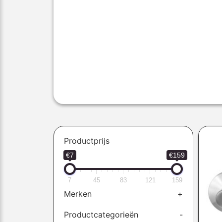
Productprijs
€7
€159
7
45
83
121
159
Merken
+
Productcategorieën
-