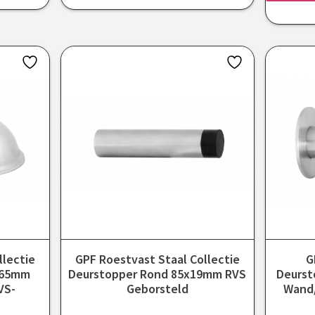
llectie
GPF Roestvast Staal Collectie
G
 65mm
Deurstopper Rond 85x19mm RVS
Deurst
VS-
Geborsteld
Wand/