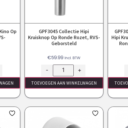
 Kino Op
GPF3045 Collectie Hipi
GPF30
VS-
Kruisknop Op Ronde Rozet, RVS-
Hipi K
Geborsteld
Ron
€
59.99
Incl. BTW
-
+
LWAGEN
TOEVOEGEN AAN WINKELWAGEN
TOEVO