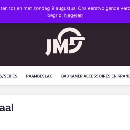
oten tot en met zondag 9 augustus. Ons eerstvolgende ve
begrip.
Negeren
S/SERIES
RAAMBESLAG
BADKAMER ACCESSOIRES EN KRAN
aal