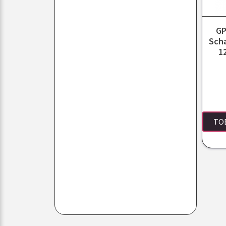
GP
Sch
1
TO