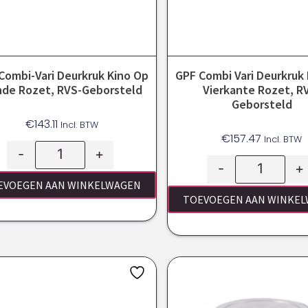
Combi-Vari Deurkruk Kino Op
GPF Combi Vari Deurkruk
de Rozet, RVS-Geborsteld
Vierkante Rozet, R
Geborsteld
€
143.11
Incl. BTW
€
157.47
Incl. BTW
-
+
-
+
EVOEGEN AAN WINKELWAGEN
TOEVOEGEN AAN WINKE