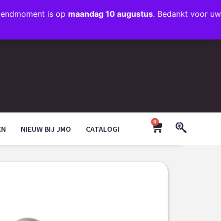
rzendmoment is op
maandag 10 augustus
. Bedankt voor uw
+31 (0)35 203 1663
INFO@JMODESIGN.NL
0
EN
NIEUW BIJ JMO
CATALOGI