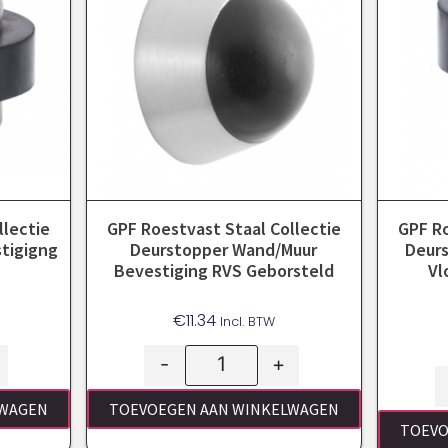
llectie
GPF Roestvast Staal Collectie
GPF Ro
tigigng
Deurstopper Wand/muur
Deur
Bevestiging RVS Geborsteld
Vl
€
11.34
Incl. BTW
-
+
LWAGEN
TOEVOEGEN AAN WINKELWAGEN
TOEVO