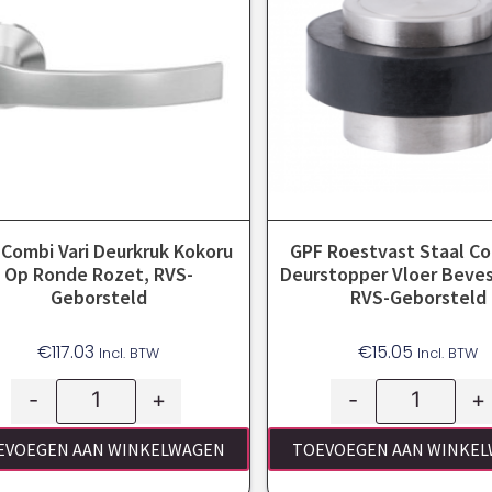
Combi Vari Deurkruk Kokoru
GPF Roestvast Staal Co
Op Ronde Rozet, RVS-
Deurstopper Vloer Beves
Geborsteld
RVS-Geborsteld
€
117.03
€
15.05
Incl. BTW
Incl. BTW
-
+
-
+
EVOEGEN AAN WINKELWAGEN
TOEVOEGEN AAN WINKE