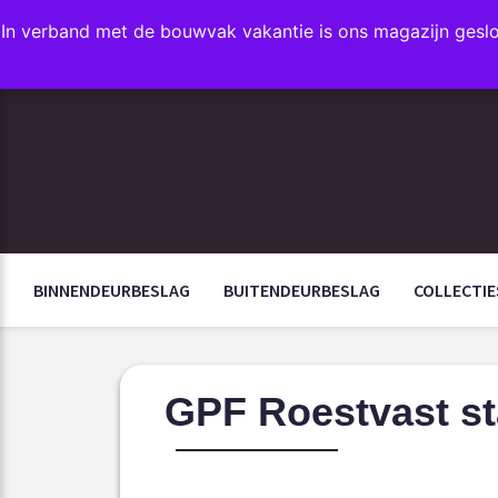
In verband met de bouwvak vakantie is ons magazijn gesl
FAVORIETEN
BINNENDEURBESLAG
BUITENDEURBESLAG
COLLECTIE
GPF Roestvast st