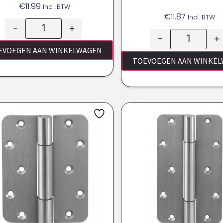
€
11.99
Incl. BTW
€
11.87
Incl. BTW
-
+
-
+
EVOEGEN AAN WINKELWAGEN
TOEVOEGEN AAN WINKE