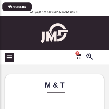
FAVORIETEN
+31 (0)35 203 1663
INFO@JMODESIGN.NL
0
M & T