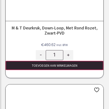
M & T Deurkruk, Down-Loop, Met Rond Rozet,
Zwart-PVD
€
460.62
Incl. BTW
-
+
TOEVOEGEN AAN WINKELWAGEN