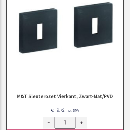
M&T Sleuterozet Vierkant, Zwart-Mat/PVD
€
119.72
Incl. BTW
-
+