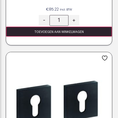
€
85.22
Incl. BTW
-
+
TOEVOEGEN AAN WINKELWAGEN