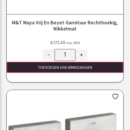
M&T Maya Vrij En Bezet Garnituur Rechthoekig,
Nikkelmat
€
172.49
Incl. BTW
-
+
TOEVOEGEN AAN WINKELWAGEN