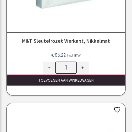
M&T Sleutelrozet Vierkant, Nikkelmat
€
85.22
Incl. BTW
-
+
TOEVOEGEN AAN WINKELWAGEN