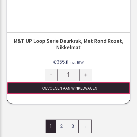
M&T UP Loop Serie Deurkruk, Met Rond Rozet,
Nikkelmat
€
355.11
Incl. BTW
-
+
TOEVOEGEN AAN WINKELWAGEN
1
2
3
→