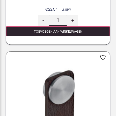
€
22.54
Incl. BTW
-
+
TOEVOEGEN AAN WINKELWAGEN