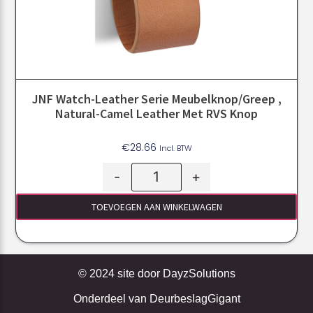
JNF Watch-Leather Serie Meubelknop/greep ,
Natural-Camel Leather Met RVS Knop
€
28.66
Incl. BTW
-
+
TOEVOEGEN AAN WINKELWAGEN
© 2024 site door
DayzSolutions
Onderdeel van
DeurbeslagGigant