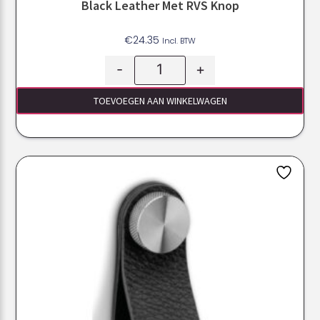
Black Leather Met RVS Knop
€
24.35
Incl. BTW
-
+
TOEVOEGEN AAN WINKELWAGEN