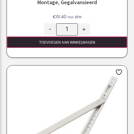
Montage, Gegalvansieerd
€
61.40
Incl. BTW
-
+
TOEVOEGEN AAN WINKELWAGEN