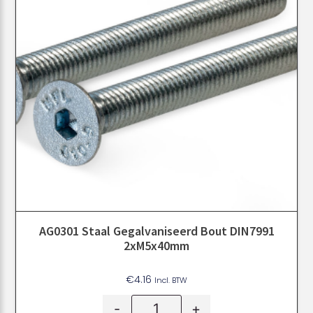
AG0301 Staal Gegalvaniseerd Bout DIN7991
2xM5x40mm
€
4.16
Incl. BTW
-
+