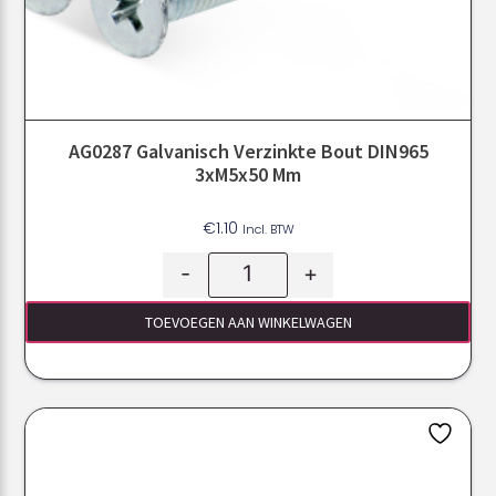
AG0287 Galvanisch Verzinkte Bout DIN965
3xM5x50 Mm
€
1.10
Incl. BTW
-
+
TOEVOEGEN AAN WINKELWAGEN