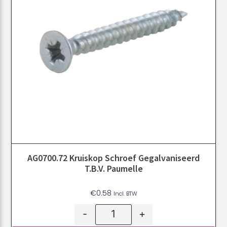
AG0700.72 Kruiskop Schroef Gegalvaniseerd
T.b.v. Paumelle
€
0.58
Incl. BTW
-
+