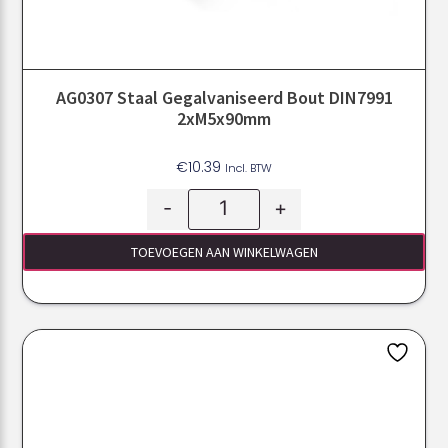
AG0307 Staal Gegalvaniseerd Bout DIN7991
2xM5x90mm
€
10.39
Incl. BTW
-
+
TOEVOEGEN AAN WINKELWAGEN