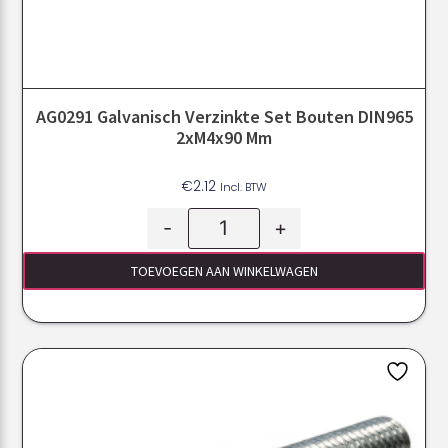
AG0291 Galvanisch Verzinkte Set Bouten DIN965
2xM4x90 Mm
€
2.12
Incl. BTW
-
+
TOEVOEGEN AAN WINKELWAGEN