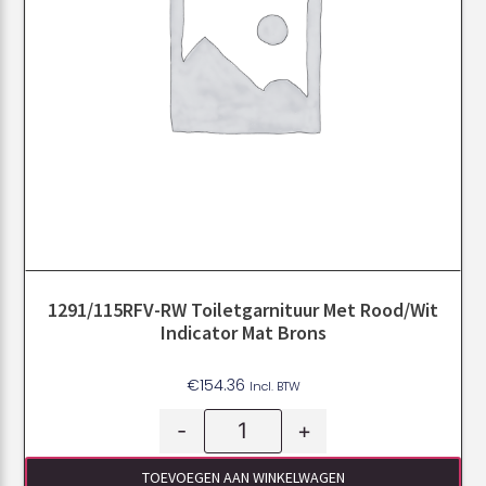
1291/115RFV-RW Toiletgarnituur Met Rood/wit
Indicator Mat Brons
€
154.36
Incl. BTW
-
+
TOEVOEGEN AAN WINKELWAGEN