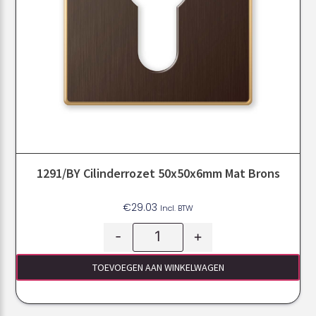
1291/BY Cilinderrozet 50x50x6mm Mat Brons
€
29.03
Incl. BTW
-
+
TOEVOEGEN AAN WINKELWAGEN