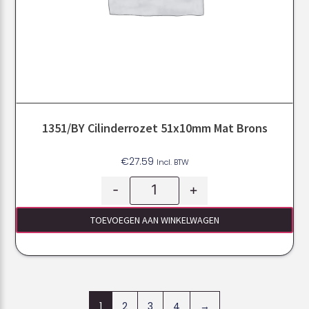
1351/BY Cilinderrozet 51x10mm Mat Brons
€
27.59
Incl. BTW
-
+
TOEVOEGEN AAN WINKELWAGEN
1
2
3
4
→