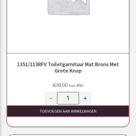
1351/113RFV Toiletgarnituur Mat Brons Met
Grote Knop
€
113.00
Incl. BTW
-
+
TOEVOEGEN AAN WINKELWAGEN