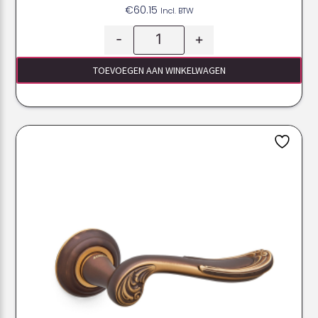
€
60.15
Incl. BTW
-
+
TOEVOEGEN AAN WINKELWAGEN