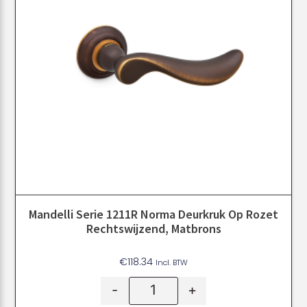
Mandelli Serie 1211R Norma Deurkruk Op Rozet
Rechtswijzend, Matbrons
€
118.34
Incl. BTW
-
+