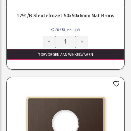
1291/B Sleutelrozet 50x50x6mm Mat Brons
€
29.03
Incl. BTW
-
+
TOEVOEGEN AAN WINKELWAGEN