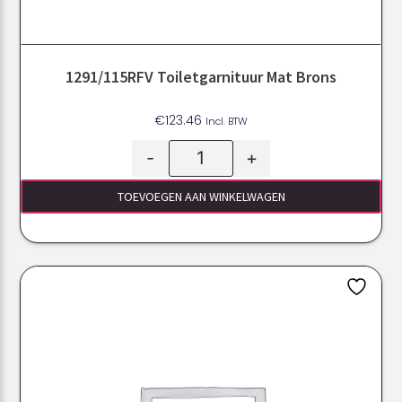
1291/115RFV Toiletgarnituur Mat Brons
€
123.46
Incl. BTW
-
+
TOEVOEGEN AAN WINKELWAGEN