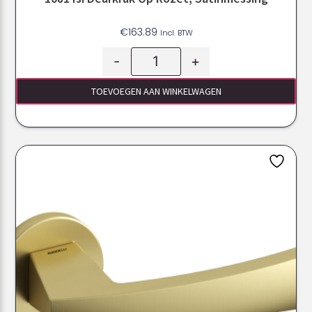
€
163.89
Incl. BTW
-
+
TOEVOEGEN AAN WINKELWAGEN