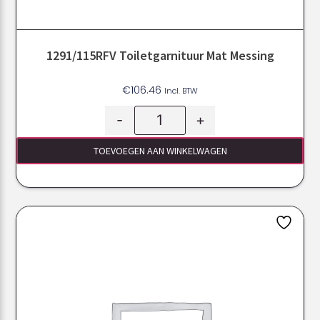
1291/115RFV Toiletgarnituur Mat Messing
€
106.46
Incl. BTW
-
+
TOEVOEGEN AAN WINKELWAGEN