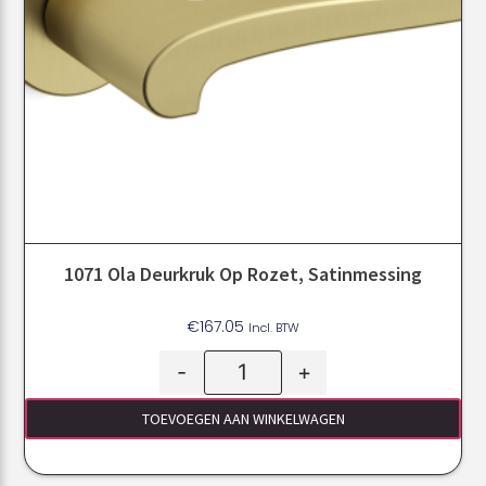
1071 Ola Deurkruk Op Rozet, Satinmessing
€
167.05
Incl. BTW
-
+
TOEVOEGEN AAN WINKELWAGEN