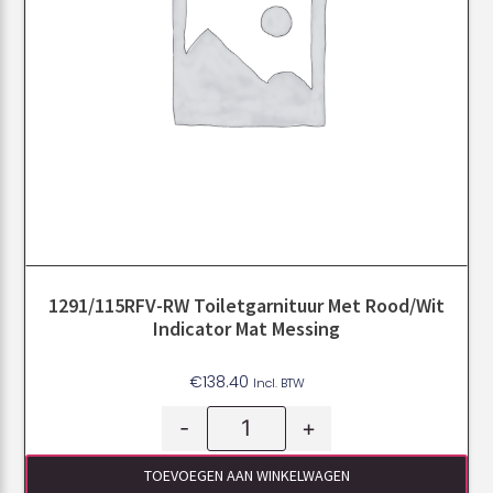
1291/115RFV-RW Toiletgarnituur Met Rood/wit
Indicator Mat Messing
€
138.40
Incl. BTW
-
+
TOEVOEGEN AAN WINKELWAGEN