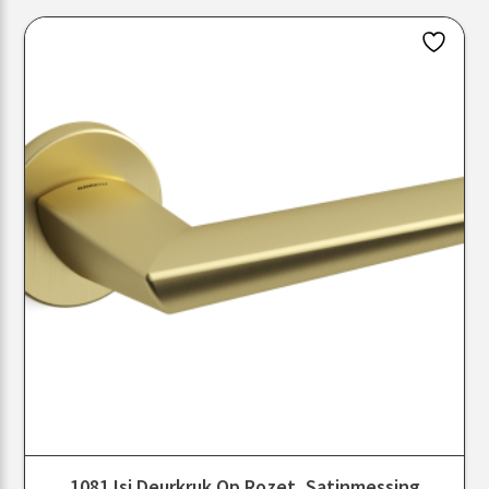
1081 Isi Deurkruk Op Rozet, Satinmessing