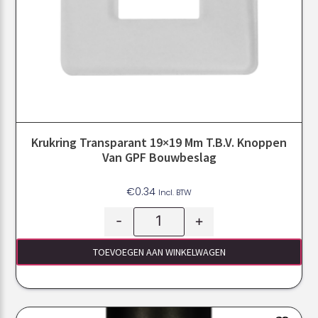
Krukring Transparant 19×19 Mm T.b.v. Knoppen
Van GPF Bouwbeslag
€
0.34
Incl. BTW
-
+
TOEVOEGEN AAN WINKELWAGEN