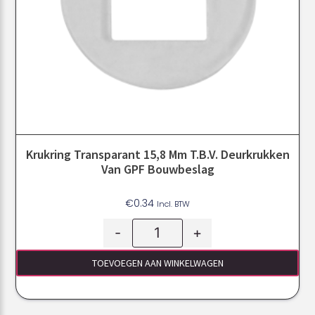
Krukring Transparant 15,8 Mm T.b.v. Deurkrukken
Van GPF Bouwbeslag
€
0.34
Incl. BTW
-
+
TOEVOEGEN AAN WINKELWAGEN