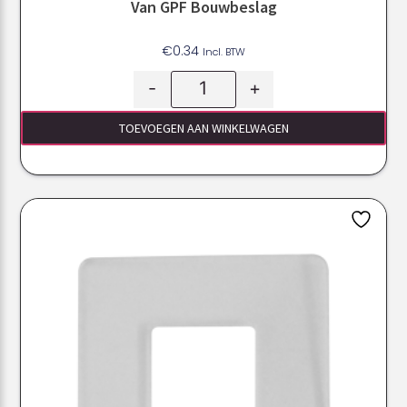
Van GPF Bouwbeslag
€
0.34
Incl. BTW
-
+
TOEVOEGEN AAN WINKELWAGEN