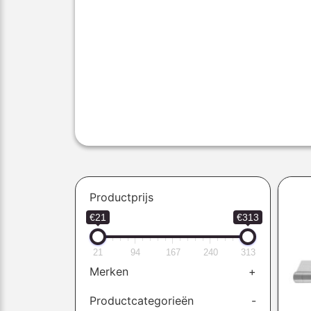
Productprijs
€21
€313
21
94
167
240
313
Merken
+
Productcategorieën
-