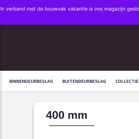
In verband met de bouwvak vakantie is ons magazijn gesl
FAVORIETEN
BINNENDEURBESLAG
BUITENDEURBESLAG
COLLECTIE
400 mm