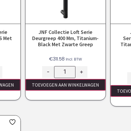
erie
JNF Collectie Loft Serie
S Met
Deurgreep 400 Mm, Titanium-
Ser
Black Met Zwarte Greep
Tita
€
311.58
Incl. BTW
-
+
LWAGEN
TOEVOEGEN AAN WINKELWAGEN
TOEVO