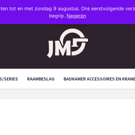
oten tot en met zondag 9 augustus. Ons eerstvolgende ve
begrip.
Negeren
S/SERIES
RAAMBESLAG
BADKAMER ACCESSOIRES EN KRAN