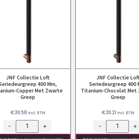
JNF Collectie Loft
JNF Collectie Lof
Seriedeurgreep 400 Mm,
Seriedeurgreep 400
tanium-Copper Met Zwarte
Titanium-Chocolat Met
Greep
Greep
€
311.58
€
311.21
Incl. BTW
Incl. BTW
-
+
-
+