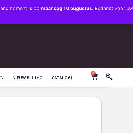
rzendmoment is op
maandag 10 augustus
. Bedankt voor uw
+31 (0)35 203 1663
INFO@JMODESIGN.NL
0
EN
NIEUW BIJ JMO
CATALOGI