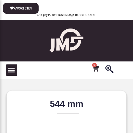
FAVORIETEN
+31 (0)35 203 1663
INFO@JMODESIGN.NL
0
544 mm