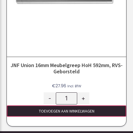
JNF Union 16mm Meubelgreep HoH 592mm, RVS-
Geborsteld
€
27.96
Incl. BTW
-
+
TOEVOEGEN AAN WINKELWAGEN