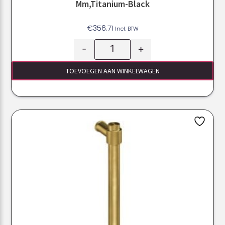
Mm,Titanium-Black
€
356.71
Incl. BTW
-
+
TOEVOEGEN AAN WINKELWAGEN