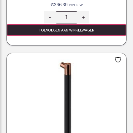
€
366.39
Incl. BTW
-
+
TOEVOEGEN AAN WINKELWAGEN