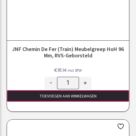
JNF Chemin De Fer (train) Meubelgreep HoH 96
Mm, RVS-Geborsteld
€
16.14
Incl. BTW
-
+
TOEVOEGEN AAN WINKELWAGEN