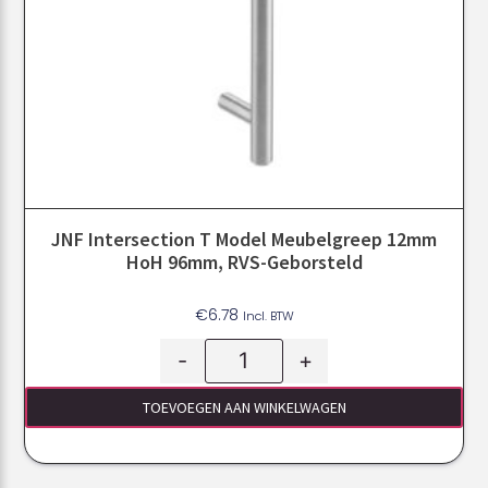
JNF Intersection T Model Meubelgreep 12mm
HoH 96mm, RVS-Geborsteld
€
6.78
Incl. BTW
-
+
TOEVOEGEN AAN WINKELWAGEN