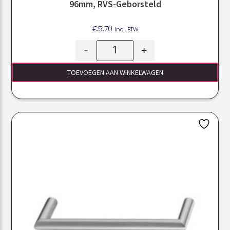
96mm, RVS-Geborsteld
€
5.70
Incl. BTW
-
+
TOEVOEGEN AAN WINKELWAGEN