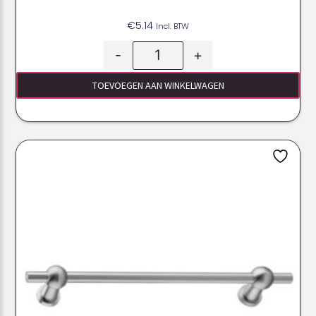
€
5.14
Incl. BTW
-
+
TOEVOEGEN AAN WINKELWAGEN