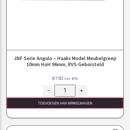
JNF Serie Angulo – Haaks Model Meubelgreep
10mm HoH 96mm, RVS-Geborsteld
€
7.93
Incl. BTW
-
+
TOEVOEGEN AAN WINKELWAGEN