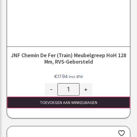
JNF Chemin De Fer (train) Meubelgreep HoH 128
Mm, RVS-Geborsteld
€
17.94
Incl. BTW
-
+
TOEVOEGEN AAN WINKELWAGEN