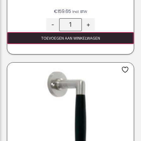
€
159.65
Incl. BTW
-
+
TOEVOEGEN AAN WINKELWAGEN