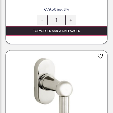
€
79.56
Incl. BTW
-
+
TOEVOEGEN AAN WINKELWAGEN