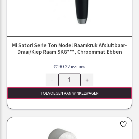
Mi Satori Serie Ton Model Raamkruk Afsluitbaar-
Draai/kiep Raam SKG***, Chroommat Ebben
€
190.22
Incl. BTW
-
+
TOEVOEGEN AAN WINKELWAGEN