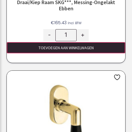
Draai/kiep Raam SKG***, Messing-Ongelakt
Ebben
€
165.43
Incl. BTW
-
+
TOEVOEGEN AAN WINKELWAGEN