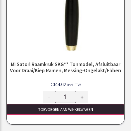
Mi Satori Raamkruk SKG** Tonmodel, Afsluitbaar
Voor Draai/kiep Ramen, Messing-Ongelakt/ebben
€
144.62
Incl. BTW
-
+
TOEVOEGEN AAN WINKELWAGEN