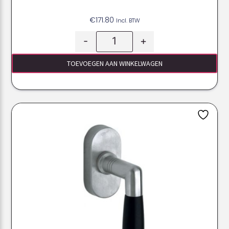
€
171.80
Incl. BTW
-
+
TOEVOEGEN AAN WINKELWAGEN