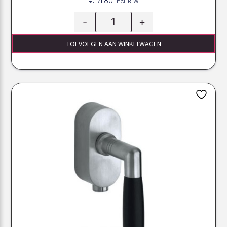
€
171.80
Incl. BTW
-
+
TOEVOEGEN AAN WINKELWAGEN