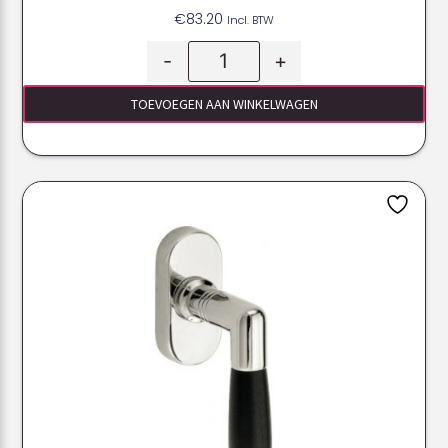
€
83.20
Incl. BTW
-
+
TOEVOEGEN AAN WINKELWAGEN