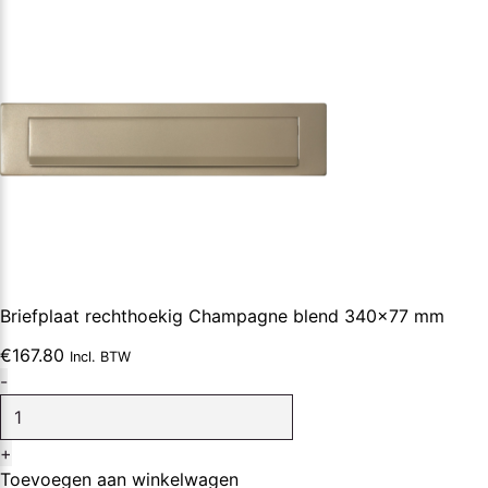
aantal
Briefplaat rechthoekig Champagne blend 340×77 mm
€
167.80
Incl. BTW
Briefplaat
-
rechthoekig
Champagne
+
blend
Toevoegen aan winkelwagen
340x77