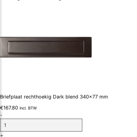
mm
aantal
Briefplaat rechthoekig Dark blend 340×77 mm
€
167.80
Incl. BTW
Briefplaat
-
rechthoekig
Dark
+
blend