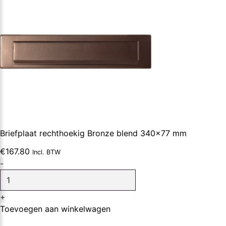
Briefplaat rechthoekig Bronze blend 340×77 mm
€
167.80
Incl. BTW
Briefplaat
-
rechthoekig
Bronze
+
blend
Toevoegen aan winkelwagen
340x77
mm