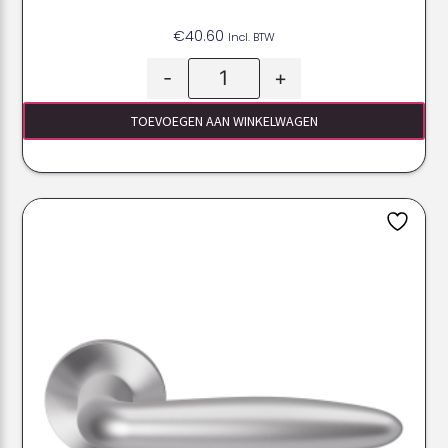
€
40.60
Incl. BTW
-
+
TOEVOEGEN AAN WINKELWAGEN