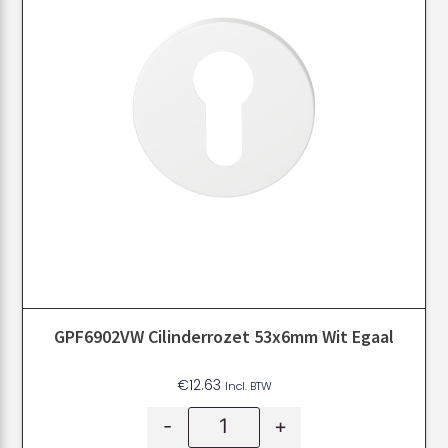
GPF6902VW Cilinderrozet 53x6mm Wit Egaal
€
12.63
Incl. BTW
-
+