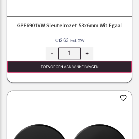
GPF6901VW Sleutelrozet 53x6mm Wit Egaal
€
12.63
Incl. BTW
-
+
TOEVOEGEN AAN WINKELWAGEN