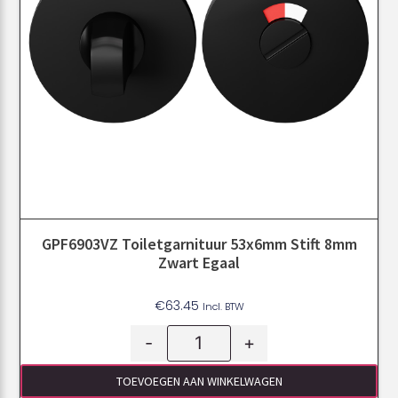
GPF6903VZ Toiletgarnituur 53x6mm Stift 8mm
Zwart Egaal
€
63.45
Incl. BTW
-
+
TOEVOEGEN AAN WINKELWAGEN