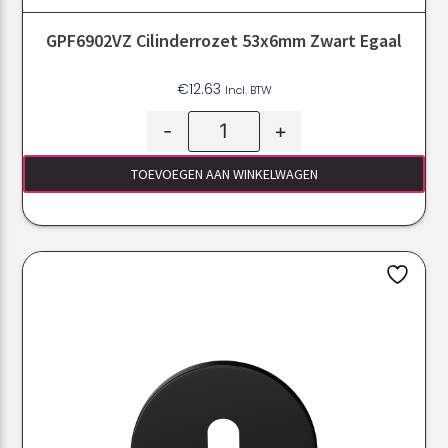
GPF6902VZ Cilinderrozet 53x6mm Zwart Egaal
€
12.63
Incl. BTW
-
+
TOEVOEGEN AAN WINKELWAGEN