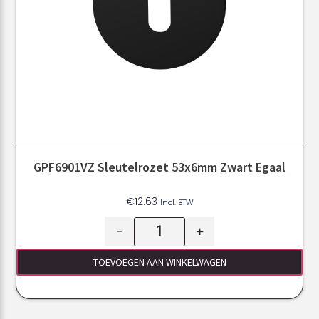
GPF6901VZ Sleutelrozet 53x6mm Zwart Egaal
€
12.63
Incl. BTW
-
+
TOEVOEGEN AAN WINKELWAGEN