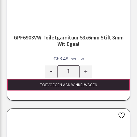
GPF6903VW Toiletgarnituur 53x6mm Stift 8mm
Wit Egaal
€
63.45
Incl. BTW
-
+
TOEVOEGEN AAN WINKELWAGEN