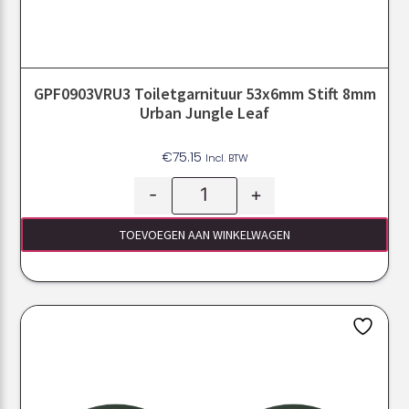
GPF0903VRU3 Toiletgarnituur 53x6mm Stift 8mm
Urban Jungle Leaf
€
75.15
Incl. BTW
-
+
TOEVOEGEN AAN WINKELWAGEN