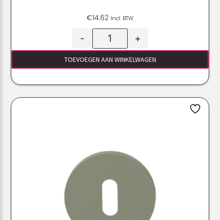
€
14.62
Incl. BTW
-
+
TOEVOEGEN AAN WINKELWAGEN