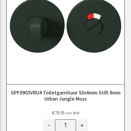
GPF0903VRU4 Toiletgarnituur 53x6mm Stift 8mm
Urban Jungle Moss
€
75.15
Incl. BTW
-
+