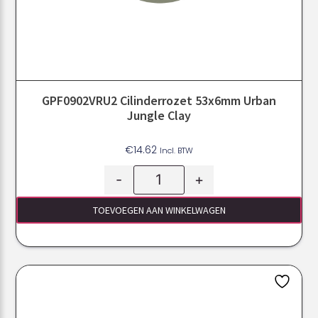
GPF0902VRU2 Cilinderrozet 53x6mm Urban
Jungle Clay
€
14.62
Incl. BTW
-
+
TOEVOEGEN AAN WINKELWAGEN