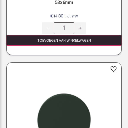
53x6mm
€
14.80
Incl. BTW
-
+
TOEVOEGEN AAN WINKELWAGEN