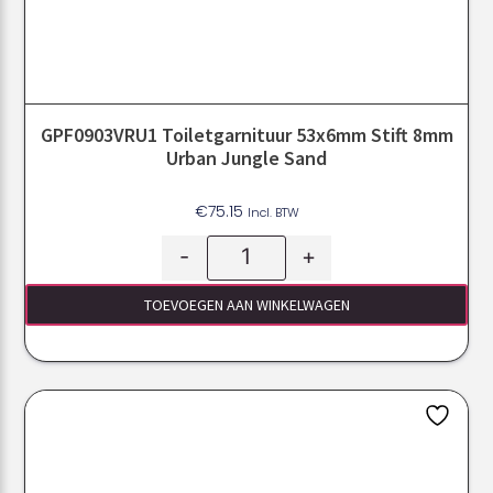
GPF0903VRU1 Toiletgarnituur 53x6mm Stift 8mm
Urban Jungle Sand
€
75.15
Incl. BTW
-
+
TOEVOEGEN AAN WINKELWAGEN