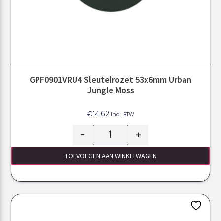
GPF0901VRU4 Sleutelrozet 53x6mm Urban
Jungle Moss
€
14.62
Incl. BTW
-
+
TOEVOEGEN AAN WINKELWAGEN