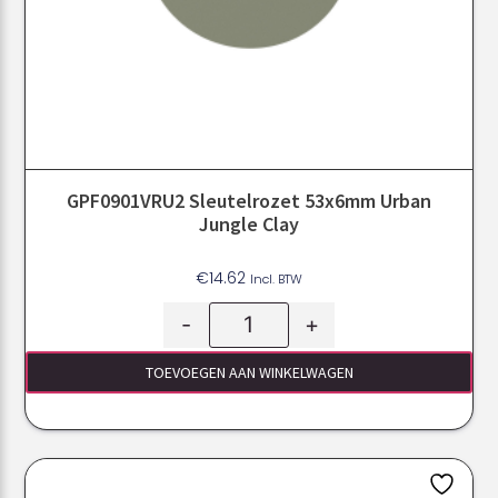
GPF0901VRU2 Sleutelrozet 53x6mm Urban
Jungle Clay
€
14.62
Incl. BTW
-
+
TOEVOEGEN AAN WINKELWAGEN