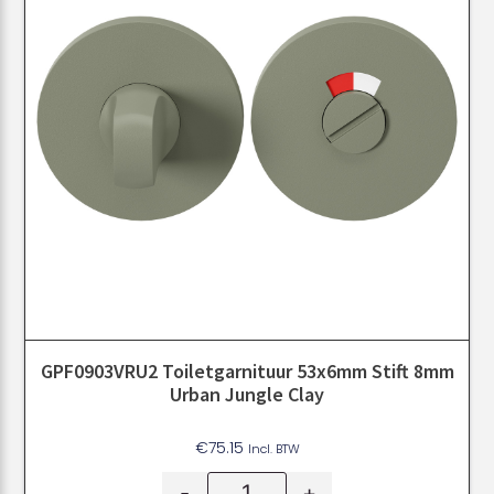
GPF0903VRU2 Toiletgarnituur 53x6mm Stift 8mm
Urban Jungle Clay
€
75.15
Incl. BTW
-
+