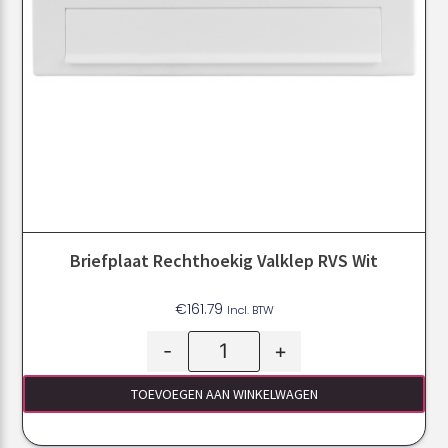
Briefplaat Rechthoekig Valklep RVS Wit
€
161.79
Incl. BTW
-
+
TOEVOEGEN AAN WINKELWAGEN