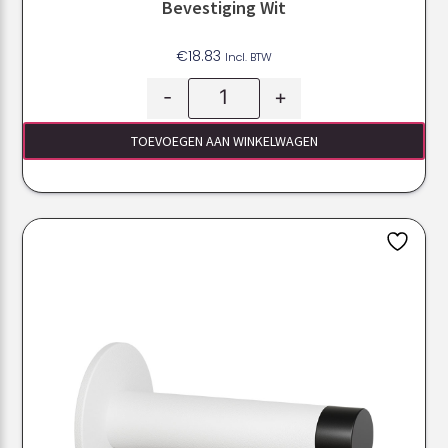
Bevestiging Wit
€
18.83
Incl. BTW
-
+
TOEVOEGEN AAN WINKELWAGEN