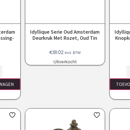
sterdam
Idyllique Serie Oud Amsterdam
Idylli
ssing-
Deurkruk Met Rozet, Oud Tin
Knopkr
€
81.02
Incl. BTW
Uitverkocht
LWAGEN
TOEVO