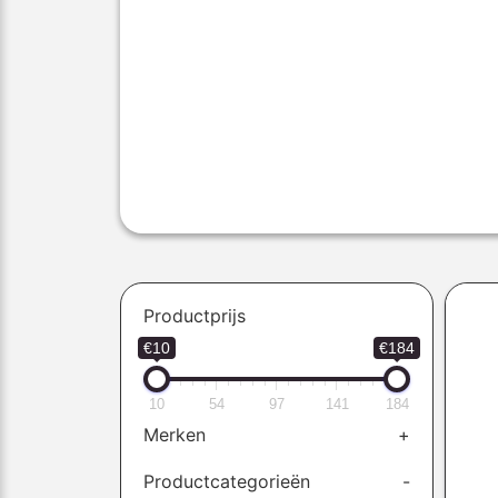
Productprijs
€10
€184
10
54
97
141
184
Merken
+
Productcategorieën
-