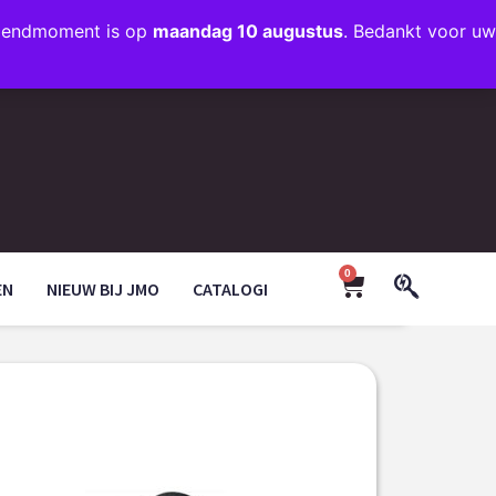
rzendmoment is op
maandag 10 augustus
. Bedankt voor uw
+31 (0)35 203 1663
INFO@JMODESIGN.NL
0
EN
NIEUW BIJ JMO
CATALOGI