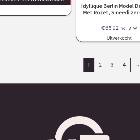
Idyllique Berlin Model D
Met Rozet, Smeedijzer
€
65.92
Incl. BTW
Uitverkocht
1
2
3
4