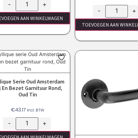
-
+
-
+
EVOEGEN AAN WINKELWAGEN
TOEVOEGEN AAN WINKE
llique Serie Oud Amsterdam
ij En Bezet Garnituur Rond,
Oud Tin
€
43.17
Incl. BTW
-
+
EVOEGEN AAN WINKELWAGEN