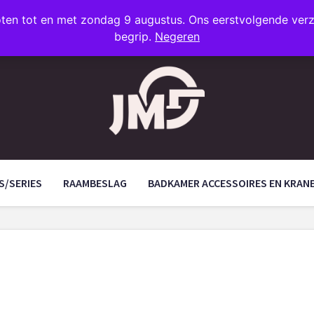
oten tot en met zondag 9 augustus. Ons eerstvolgende ve
begrip.
Negeren
S/SERIES
RAAMBESLAG
BADKAMER ACCESSOIRES EN KRAN