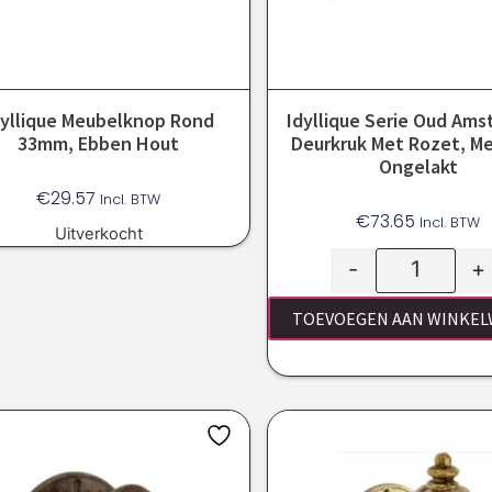
dyllique Meubelknop Rond
Idyllique Serie Oud Am
33mm, Ebben Hout
Deurkruk Met Rozet, Me
Ongelakt
€
29.57
Incl. BTW
€
73.65
Incl. BTW
Uitverkocht
-
+
TOEVOEGEN AAN WINKE