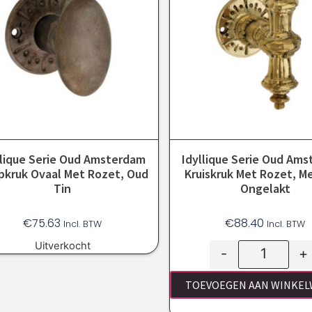
llique Serie Oud Amsterdam
Idyllique Serie Oud Am
pkruk Ovaal Met Rozet, Oud
Kruiskruk Met Rozet, M
Tin
Ongelakt
€
75.63
€
88.40
Incl. BTW
Incl. BTW
Uitverkocht
-
+
TOEVOEGEN AAN WINKE