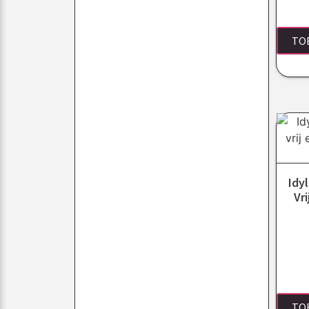
TO
Idy
Vr
TO