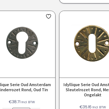
llique Serie Oud Amsterdam
Idyllique Serie Oud Am
linderrozet Rond, Oud Tin
Sleutelrozet Rond, Me
Ongelakt
€
38.71
Incl. BTW
€
35.16
Incl. BTW