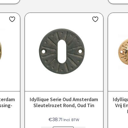
sterdam
Idyllique Serie Oud Amsterdam
Idylli
ssing-
Sleutelrozet Rond, Oud Tin
Vrij 
€
38.71
Incl. BTW