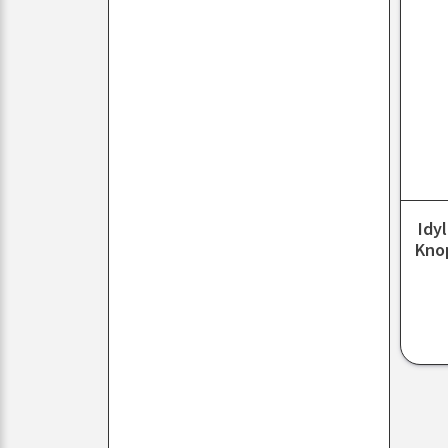
Idy
Kno