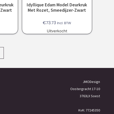
eurkruk
Idyllique Edam Model Deurkruk
-Zwart
Met Rozet, Smeedijzer-Zwart
€
73.73
Incl. BTW
Uitverkocht
→
JMODesign
Oostergracht 17-10
3763LX Soest
KvK: 77245350