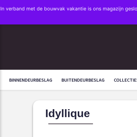
In verband met de bouwvak vakantie is ons magazijn gesl
FAVORIETEN
BINNENDEURBESLAG
BUITENDEURBESLAG
COLLECTIE
Idyllique