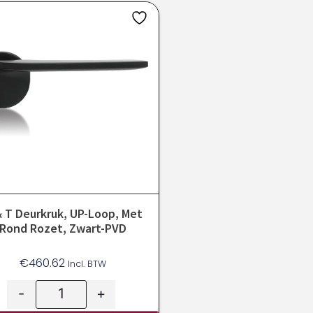
 T Deurkruk, UP-Loop, Met
Rond Rozet, Zwart-PVD
€
460.62
Incl. BTW
-
+