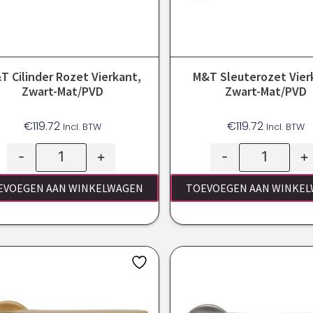
T Cilinder Rozet Vierkant,
M&T Sleuterozet Vier
Zwart-Mat/PVD
Zwart-Mat/PVD
€
119.72
€
119.72
Incl. BTW
Incl. BTW
-
+
-
+
EVOEGEN AAN WINKELWAGEN
TOEVOEGEN AAN WINKE