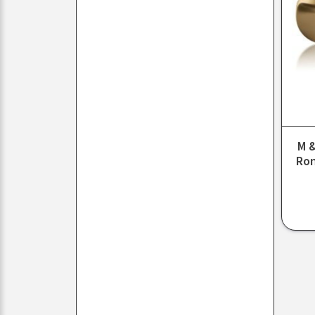
M &
Ron