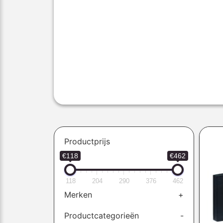
Productprijs
€118
€462
118
204
290
376
462
Merken
+
Productcategorieën
-