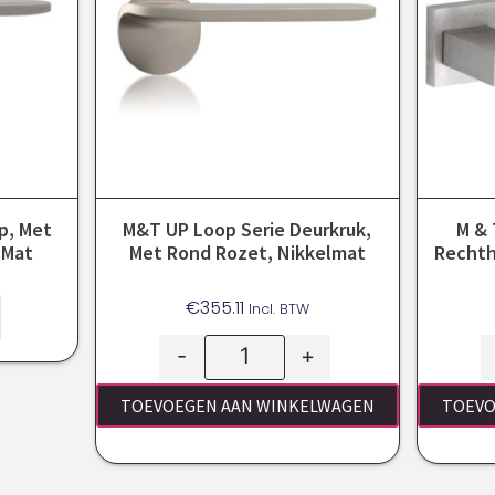
p, Met
M&T UP Loop Serie Deurkruk,
M & 
-Mat
Met Rond Rozet, Nikkelmat
Rechth
€
355.11
Incl. BTW
-
+
TOEVOEGEN AAN WINKELWAGEN
TOEVO