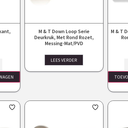
kant,
M & T Down Loop Serie
M & T D
Deurkruk, Met Rond Rozet,
Ro
Messing-Mat/PVD
LEES VERDER
LWAGEN
TOEVO