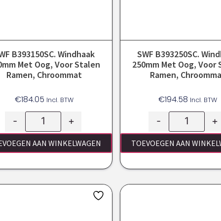
WF B393150SC. Windhaak
SWF B393250SC. Wind
0mm Met Oog, Voor Stalen
250mm Met Oog, Voor 
Ramen, Chroommat
Ramen, Chroomma
€
184.05
€
194.58
Incl. BTW
Incl. BTW
-
+
-
+
EVOEGEN AAN WINKELWAGEN
TOEVOEGEN AAN WINKE