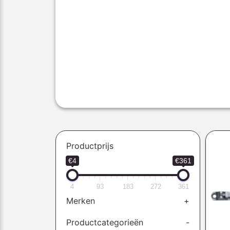
Productprijs
€4
€361
4
93
183
272
361
Merken
+
Productcategorieën
-