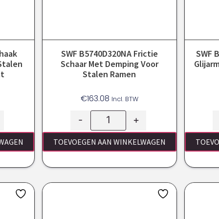
haak
SWF B5740D320NA Frictie
SWF B
Stalen
Schaar Met Demping Voor
Glijar
t
Stalen Ramen
€
163.08
Incl. BTW
-
+
LWAGEN
TOEVOEGEN AAN WINKELWAGEN
TOEVO