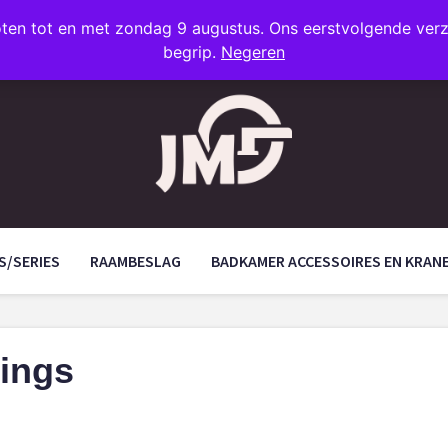
oten tot en met zondag 9 augustus. Ons eerstvolgende ve
begrip.
Negeren
S/SERIES
RAAMBESLAG
BADKAMER ACCESSOIRES EN KRAN
tings