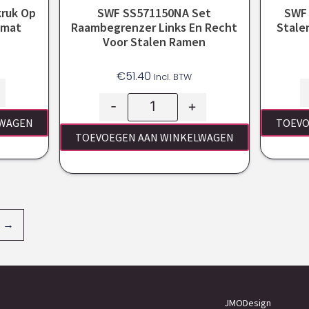
kruk Op
SWF SS571150NA Set
SWF 
mmat
Raambegrenzer Links En Recht
Stale
Voor Stalen Ramen
€
51.40
Incl. BTW
-
+
LWAGEN
TOEVO
TOEVOEGEN AAN WINKELWAGEN
→
JMODesign