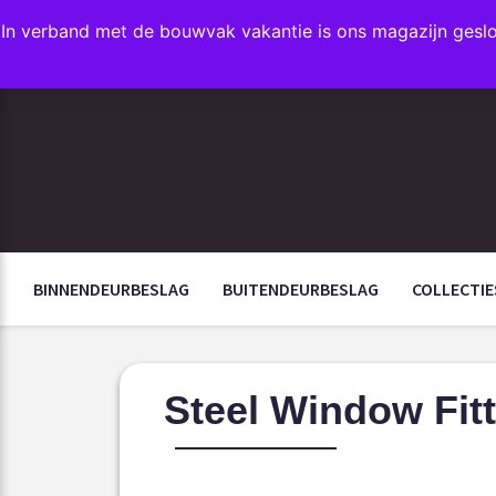
In verband met de bouwvak vakantie is ons magazijn gesl
FAVORIETEN
BINNENDEURBESLAG
BUITENDEURBESLAG
COLLECTIE
Steel Window Fit