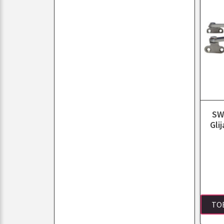
SW
Gli
TO