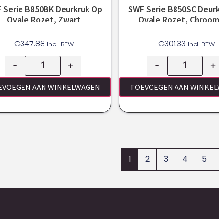
 Serie B850BK Deurkruk Op
SWF Serie B850SC Deur
Ovale Rozet, Zwart
Ovale Rozet, Chroo
€
347.88
€
301.33
Incl. BTW
Incl. BTW
-
+
-
+
EVOEGEN AAN WINKELWAGEN
TOEVOEGEN AAN WINKE
1
2
3
4
5