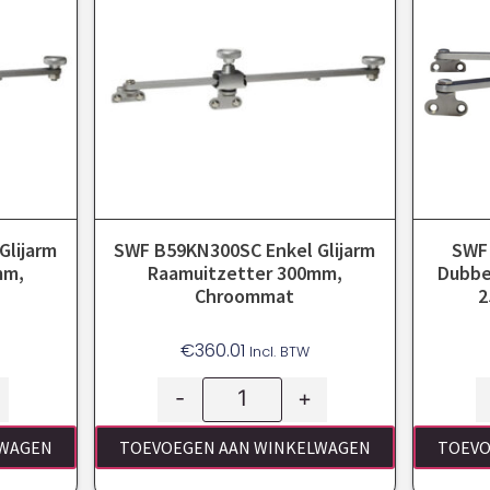
Glijarm
SWF B59KN300SC Enkel Glijarm
SWF
mm,
Raamuitzetter 300mm,
Dubbe
Chroommat
2
€
360.01
Incl. BTW
-
+
LWAGEN
TOEVOEGEN AAN WINKELWAGEN
TOEVO