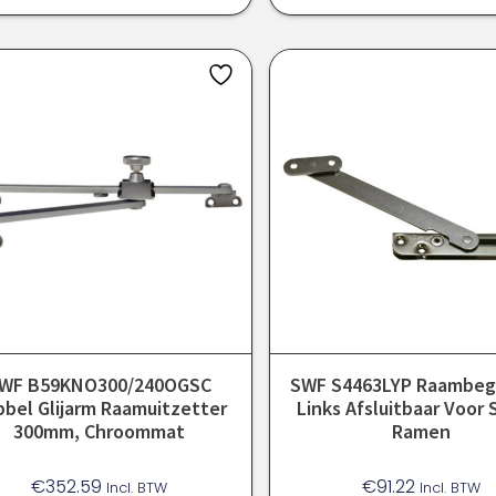
WF B59KNO300/240OGSC
SWF S4463LYP Raambeg
bel Glijarm Raamuitzetter
Links Afsluitbaar Voor 
300mm, Chroommat
Ramen
€
352.59
€
91.22
Incl. BTW
Incl. BTW