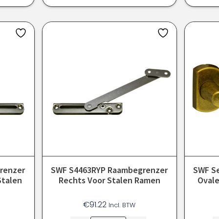
renzer
SWF S4463RYP Raambegrenzer
SWF Se
Stalen
Rechts Voor Stalen Ramen
Ovale
€
91.22
Incl. BTW