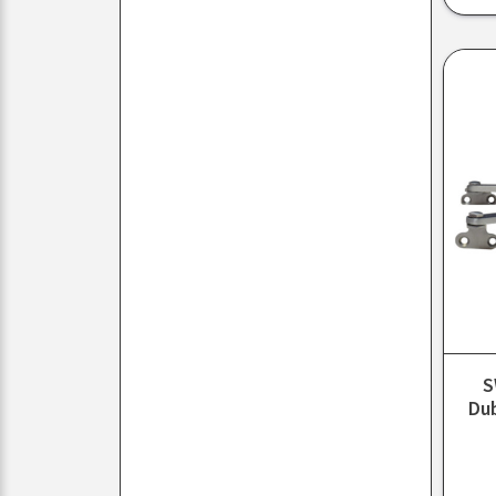
S
Dub