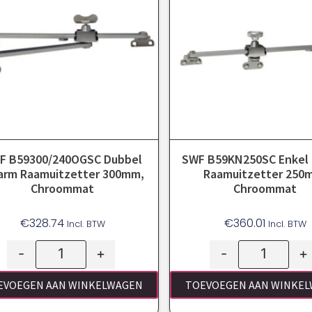
F B59300/240OGSC Dubbel
SWF B59KN250SC Enkel 
jarm Raamuitzetter 300mm,
Raamuitzetter 250
Chroommat
Chroommat
€
328.74
€
360.01
Incl. BTW
Incl. BTW
-
+
-
+
EVOEGEN AAN WINKELWAGEN
TOEVOEGEN AAN WINKE