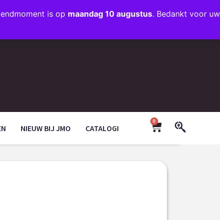
rzendmoment is op
maandag 10 augustus
. Bedankt voor uw
+31 (0)35 203 1663
INFO@JMODESIGN.NL
0
EN
NIEUW BIJ JMO
CATALOGI