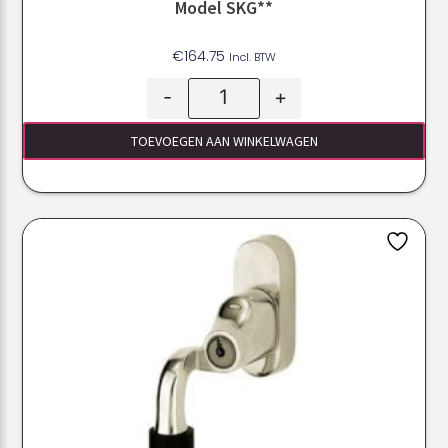
Model SKG**
€
164.75
Incl. BTW
-
+
TOEVOEGEN AAN WINKELWAGEN