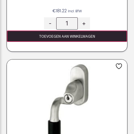
€
181.22
Incl. BTW
-
+
TOEVOEGEN AAN WINKELWAGEN