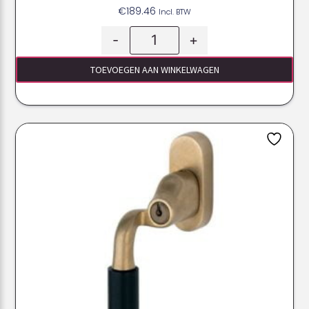
€
189.46
Incl. BTW
-
+
TOEVOEGEN AAN WINKELWAGEN