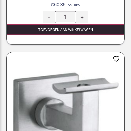
€
60.86
Incl. BTW
-
+
TOEVOEGEN AAN WINKELWAGEN