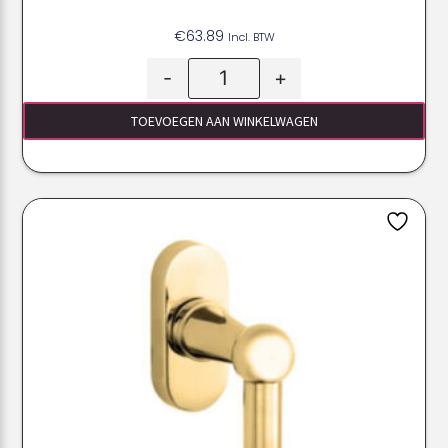
€
63.89
Incl. BTW
-
+
TOEVOEGEN AAN WINKELWAGEN