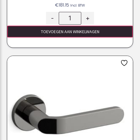
€
181.15
Incl. BTW
-
+
TOEVOEGEN AAN WINKELWAGEN