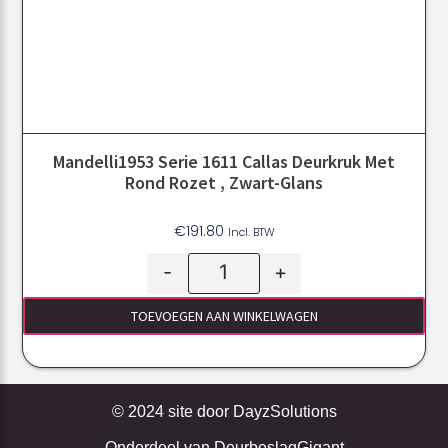
Mandelli1953 Serie 1611 Callas Deurkruk Met
Rond Rozet , Zwart-Glans
€
191.80
Incl. BTW
-
+
TOEVOEGEN AAN WINKELWAGEN
© 2024 site door
DayzSolutions
Onderdeel van
DeurbeslagGigant