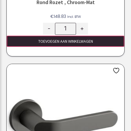
Rond Rozet , Chroom-Mat
€
148.83
Incl. BTW
-
+
TOEVOEGEN AAN WINKELWAGEN