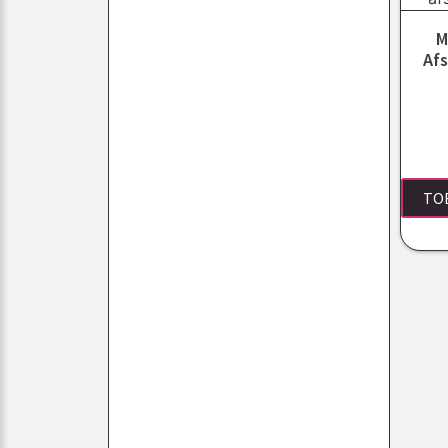
M
Afs
TO