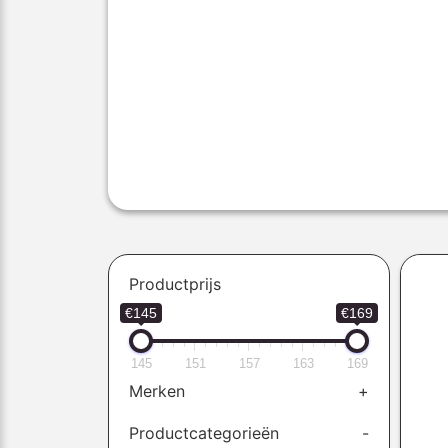
Productprijs
€145
€169
145
151
157
163
169
Merken
+
Productcategorieën
-