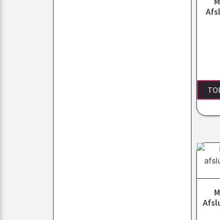
M
Afs
TO
M
Afsl