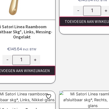
Incl. BTW
-
+
TOEVOEGEN AAN WINKE
i Satori Linea Raamboom
uitbaar Skg*, Links, Messing-
Ongelakt
€
145.64
Incl. BTW
-
+
EVOEGEN AAN WINKELWAGEN