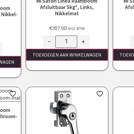
Mi Satori Linea Raamboom
Mi S
Afsluitbaar Skg*, Links,
Afs
mboom
Nikkelmat
 Nikkel-
€
167.50
Incl. BTW
-
+
TOEVOEGEN AAN WINKELWAGEN
TOEVO
LWAGEN
mboom
 Chroom-