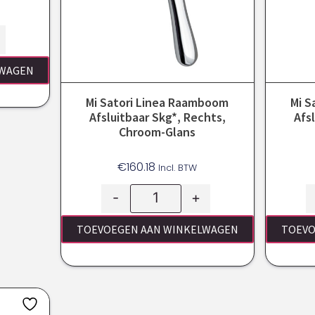
LWAGEN
Mi Satori Linea Raamboom
Mi S
Afsluitbaar Skg*, Rechts,
Afs
Chroom-Glans
€
160.18
Incl. BTW
-
+
TOEVOEGEN AAN WINKELWAGEN
TOEVO