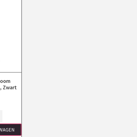
mboom
, Zwart
LWAGEN