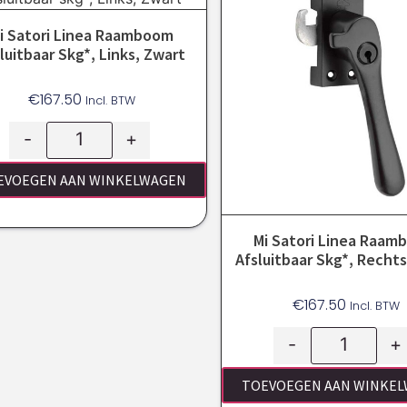
i Satori Linea Raamboom
luitbaar Skg*, Links, Zwart
€
167.50
Incl. BTW
-
+
EVOEGEN AAN WINKELWAGEN
Mi Satori Linea Raa
Afsluitbaar Skg*, Rechts
€
167.50
Incl. BTW
-
+
TOEVOEGEN AAN WINKE