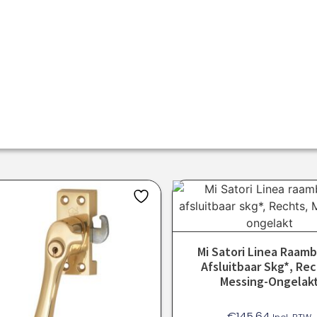
Mi Satori Linea Raa
Afsluitbaar Skg*, Rec
Messing-Ongelak
€
145.64