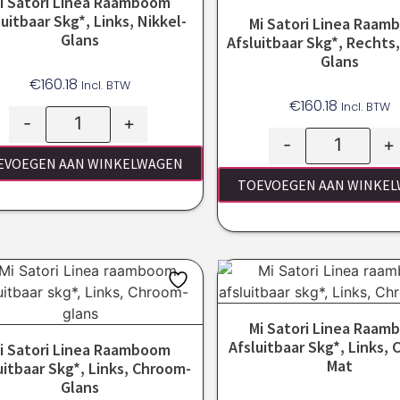
i Satori Linea Raamboom
luitbaar Skg*, Links, Nikkel-
Mi Satori Linea Raa
Glans
Afsluitbaar Skg*, Rechts,
Glans
€
160.18
Incl. BTW
€
160.18
Incl. BTW
-
+
-
+
EVOEGEN AAN WINKELWAGEN
TOEVOEGEN AAN WINKE
Mi Satori Linea Raa
Afsluitbaar Skg*, Links,
i Satori Linea Raamboom
Mat
uitbaar Skg*, Links, Chroom-
Glans