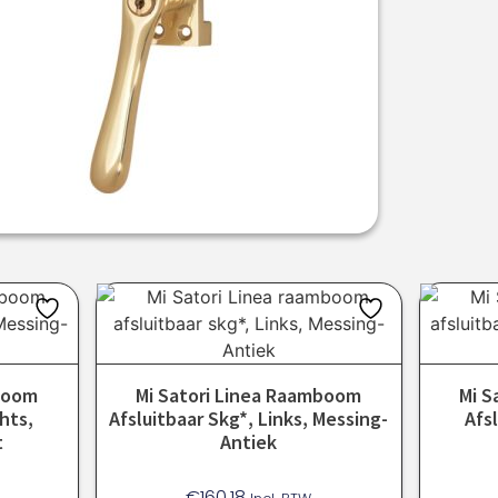
mboom
Mi Satori Linea Raamboom
Mi S
hts,
Afsluitbaar Skg*, Links, Messing-
Afs
t
Antiek
€
160.18