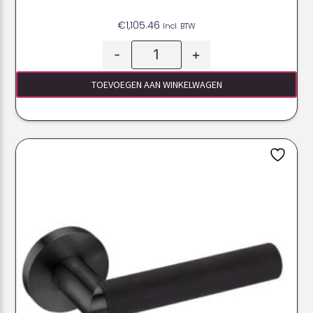
€
1,105.46
Incl. BTW
-
+
TOEVOEGEN AAN WINKELWAGEN