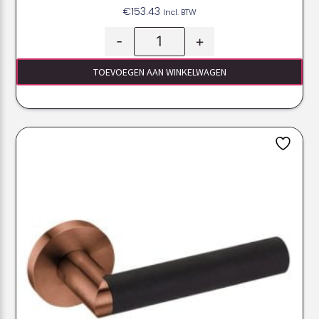
€
153.43
Incl. BTW
-
+
TOEVOEGEN AAN WINKELWAGEN