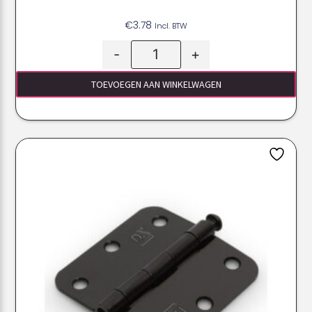
€
3.78
Incl. BTW
-
+
TOEVOEGEN AAN WINKELWAGEN