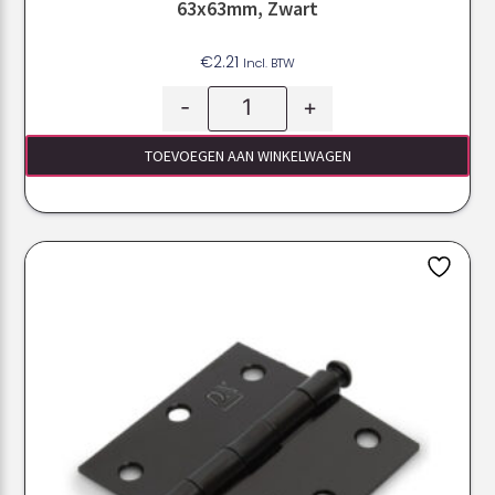
63x63mm, Zwart
€
2.21
Incl. BTW
-
+
TOEVOEGEN AAN WINKELWAGEN