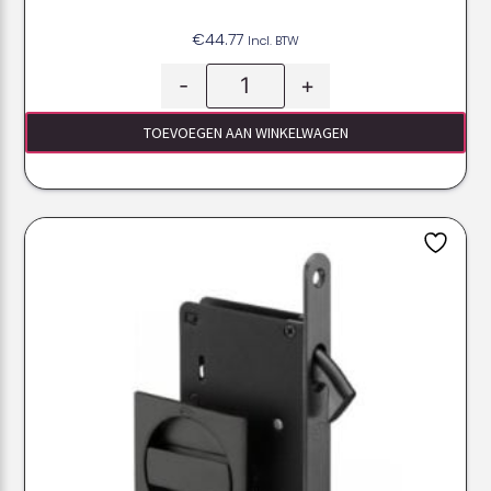
€
44.77
Incl. BTW
-
+
TOEVOEGEN AAN WINKELWAGEN