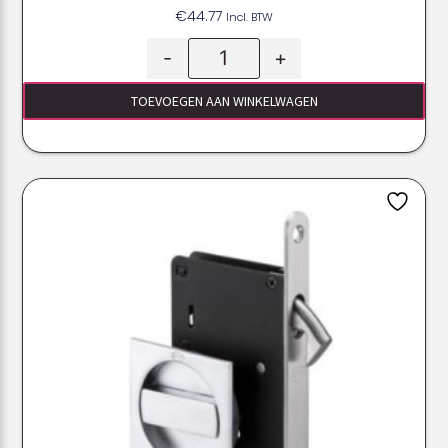
€
44.77
Incl. BTW
-
+
TOEVOEGEN AAN WINKELWAGEN