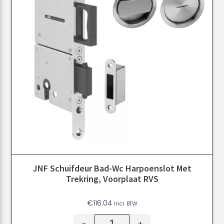
JNF Schuifdeur Bad-Wc Harpoenslot Met
Trekring, Voorplaat RVS
€
116.04
Incl. BTW
-
+