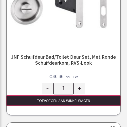
JNF Schuifdeur Bad/toilet Deur Set, Met Ronde
Schuifdeurkom, RVS-Look
€
40.66
Incl. BTW
-
+
TOEVOEGEN AAN WINKELWAGEN