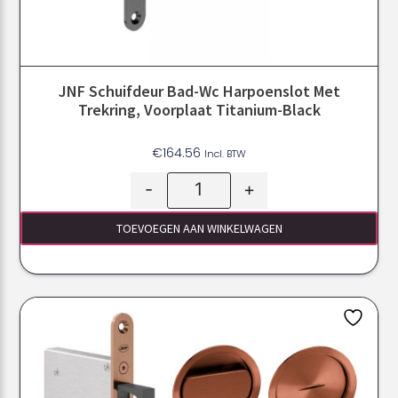
JNF Schuifdeur Bad-Wc Harpoenslot Met
Trekring, Voorplaat Titanium-Black
€
164.56
Incl. BTW
-
+
TOEVOEGEN AAN WINKELWAGEN