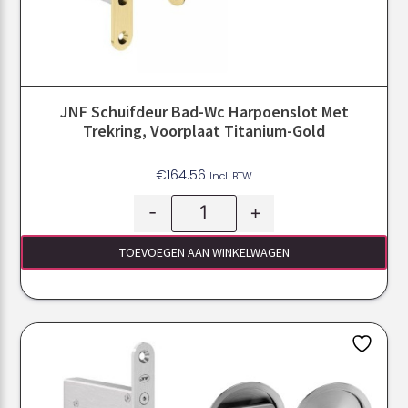
JNF Schuifdeur Bad-Wc Harpoenslot Met
Trekring, Voorplaat Titanium-Gold
€
164.56
Incl. BTW
-
+
TOEVOEGEN AAN WINKELWAGEN