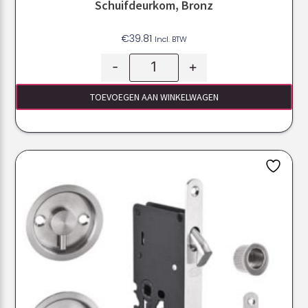
Schuifdeurkom, Bronz
€
39.81
Incl. BTW
-
+
TOEVOEGEN AAN WINKELWAGEN