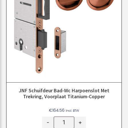
JNF Schuifdeur Bad-Wc Harpoenslot Met
Trekring, Voorplaat Titanium-Copper
€
164.56
Incl. BTW
-
+