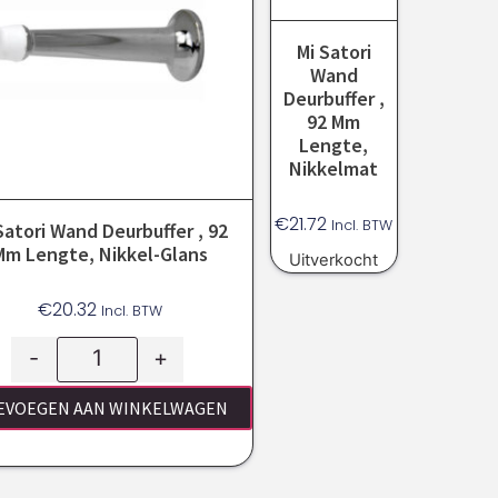
Mi Satori
Wand
Deurbuffer ,
92 Mm
Lengte,
Nikkelmat
€
21.72
Incl. BTW
Satori Wand Deurbuffer , 92
Mm Lengte, Nikkel-Glans
Uitverkocht
€
20.32
Incl. BTW
-
+
EVOEGEN AAN WINKELWAGEN