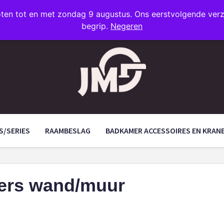
oten tot en met zondag 9 augustus. Ons eerstvolgende ve
begrip.
Negeren
S/SERIES
RAAMBESLAG
BADKAMER ACCESSOIRES EN KRAN
fers wand/muur