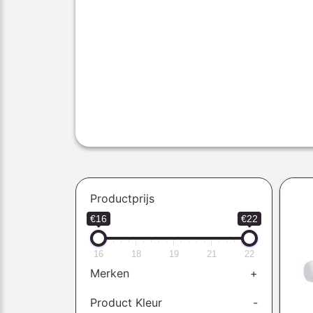
Productprijs
€16
€22
16
18
19
21
22
Merken
+
Product Kleur
-