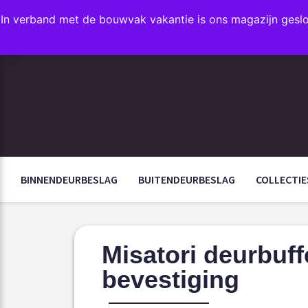
In verband met de bouwvak vakantie is ons magazijn gesl
FAVORIETEN
BINNENDEURBESLAG
BUITENDEURBESLAG
COLLECTIE
Misatori deurbuf
bevestiging