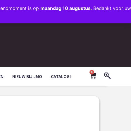
rzendmoment is op
maandag 10 augustus
. Bedankt voor uw
+31 (0)35 203 1663
INFO@JMODESIGN.NL
0
EN
NIEUW BIJ JMO
CATALOGI