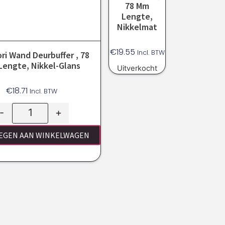
78 Mm
Lengte,
Nikkelmat
€
19.55
Incl. BTW
ori Wand Deurbuffer , 78
engte, Nikkel-Glans
Uitverkocht
€
18.71
Incl. BTW
-
+
EGEN AAN WINKELWAGEN