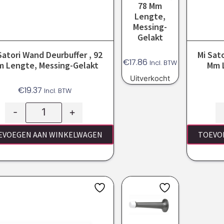
78 Mm
Lengte,
Messing-
Gelakt
Satori Wand Deurbuffer , 92
Mi Sat
€
17.86
Incl. BTW
 Lengte, Messing-Gelakt
Mm L
Uitverkocht
€
19.37
Incl. BTW
-
+
EVOEGEN AAN WINKELWAGEN
TOEVO