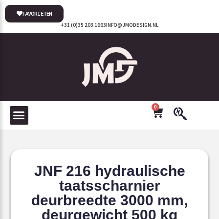
FAVORIETEN
+31 (0)35 203 1663
INFO@JMODESIGN.NL
0
JNF 216 hydraulische
taatsscharnier
deurbreedte 3000 mm,
deurgewicht 500 kg